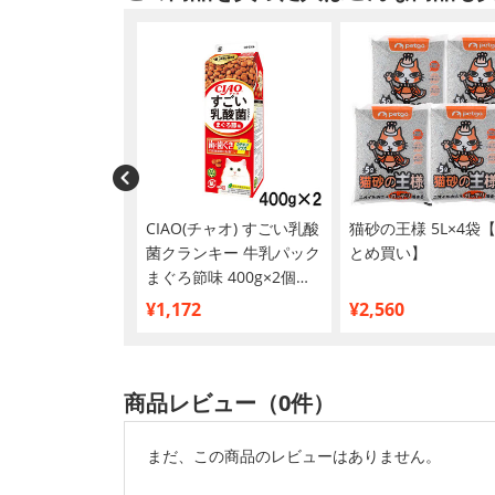
Miaw(ミャウミャ
CIAO(チャオ) すごい乳酸
猫砂の王様 5L×4袋
リーミー 名古屋コ
菌クランキー 牛乳パック
とめ買い】
味 40g×12袋
まぐろ節味 400g×2個
め買い】
【まとめ買い】
¥1,172
¥2,560
商品レビュー（0件）
まだ、この商品のレビューはありません。