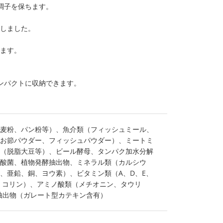
調子を保ちます。
慮しました。
きます。
コンパクトに収納できます。
麦粉、パン粉等）、魚介類（フィッシュミール、
お節パウダー、フィッシュパウダー）、ミートミ
（脱脂大豆等）、ビール酵母、タンパク加水分解
酸菌、植物発酵抽出物、ミネラル類（カルシウ
、亜鉛、銅、ヨウ素）、ビタミン類（A、D、E、
葉酸、コリン）、アミノ酸類（メチオニン、タウリ
抽出物（ガレート型カテキン含有）