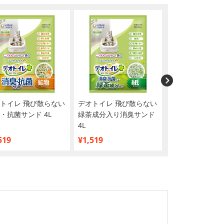
トイレ 飛び散らない
デオトイレ 飛び散らない
健康缶パウチ シ
・抗菌サンド 4L
緑茶成分入り消臭サンド
腸内環境ケア 40g
4L
【まとめ買い】
519
¥1,519
¥1,332