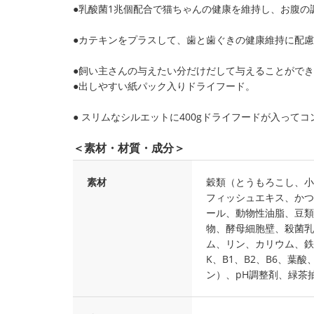
●乳酸菌1兆個配合で猫ちゃんの健康を維持し、お腹の
●カテキンをプラスして、歯と歯ぐきの健康維持に配
●飼い主さんの与えたい分だけだして与えることがで
●出しやすい紙パック入りドライフード。
● スリムなシルエットに400gドライフードが入って
＜素材・材質・成分＞
素材
穀類（とうもろこし、小
フィッシュエキス、かつ
ール、動物性油脂、豆類
物、酵母細胞壁、殺菌乳
ム、リン、カリウム、鉄
K、B1、B2、B6、
ン）、pH調整剤、緑茶