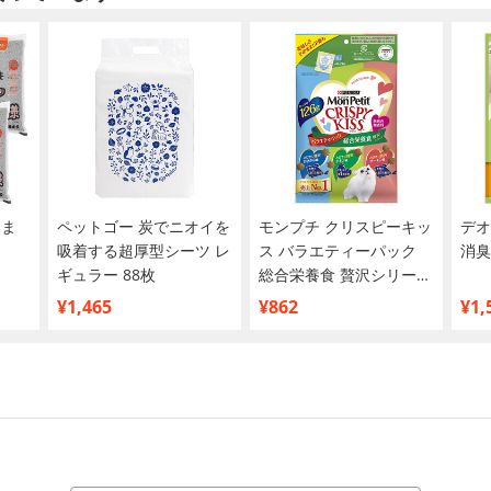
【ま
ペットゴー 炭でニオイを
モンプチ クリスピーキッ
デオ
吸着する超厚型シーツ レ
ス バラエティーパック
消臭
ギュラー 88枚
総合栄養食 贅沢シリーズ
126g
¥1,465
¥862
¥1,