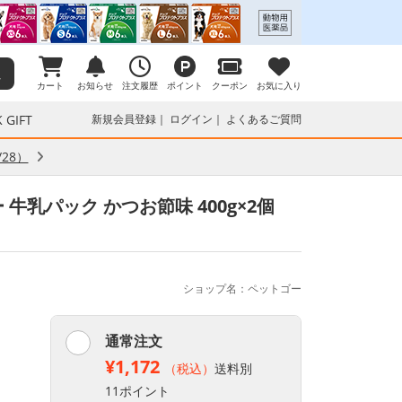
カート
お知らせ
注文履歴
ポイント
クーポン
お気に入り
 GIFT
新規会員登録
ログイン
よくあるご質問
28）
 牛乳パック かつお節味 400g×2個
ショップ名：ペットゴー
通常注文
¥1,172
（税込）
送料別
11ポイント