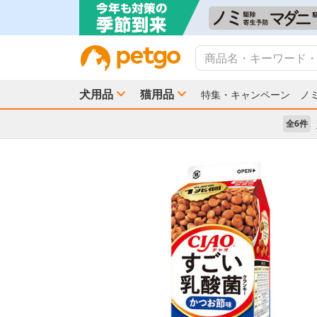
犬用品
猫用品
特集・キャンペーン
ノ
全6件