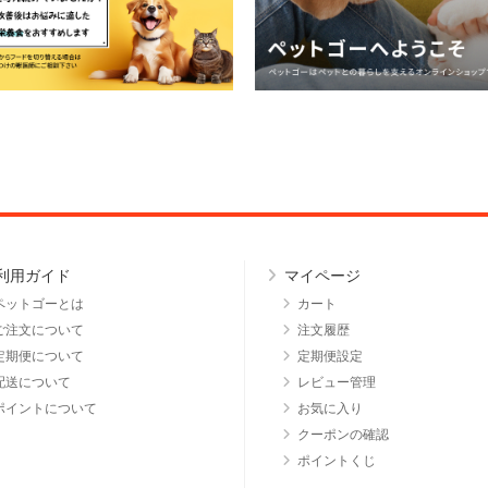
利用ガイド
マイページ
ペットゴーとは
カート
ご注文について
注文履歴
定期便について
定期便設定
配送について
レビュー管理
ポイントについて
お気に入り
クーポンの確認
ポイントくじ