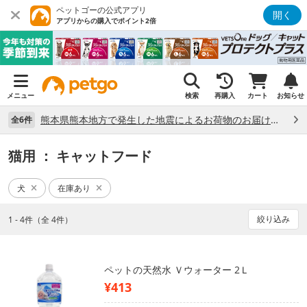
ペットゴーの公式アプリ
開く
アプリからの購入でポイント2倍
メニュー
検索
再購入
カート
お知らせ
熊本県熊本地方で発生した地震によるお荷物のお届け状況について （7/28）
全6件
猫用
： キャットフード
犬
在庫あり
絞り込み
1 - 4件（全 4件）
ペットの天然水 Ｖウォーター 2Ｌ
¥413