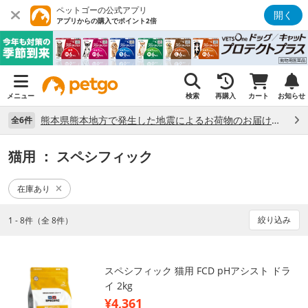
ペットゴーの公式アプリ
開く
アプリからの購入でポイント2倍
メニュー
検索
再購入
カート
お知らせ
熊本県熊本地方で発生した地震によるお荷物のお届け状況について （7/28）
全6件
猫用
： スペシフィック
在庫あり
絞り込み
1 - 8件（全 8件）
スペシフィック 猫用 FCD pHアシスト ドラ
イ 2kg
¥4,361