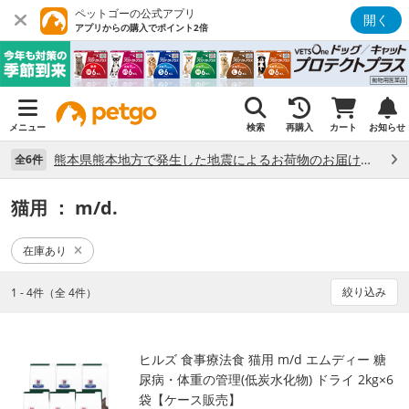
ペットゴーの公式アプリ
開く
アプリからの購入でポイント2倍
メニュー
検索
再購入
カート
お知らせ
熊本県熊本地方で発生した地震によるお荷物のお届け状況について （7/28）
全6件
猫用
： m/d.
在庫あり
絞り込み
1 - 4件（全 4件）
ヒルズ 食事療法食 猫用 m/d エムディー 糖
尿病・体重の管理(低炭水化物) ドライ 2kg×6
袋【ケース販売】