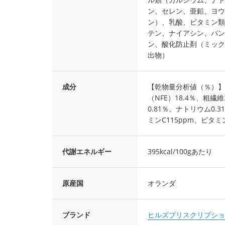
ン、セレン、亜鉛、ヨウ
ン）、乳酸、ビタミン類（
テン、ナイアシン、パン
ン、酸化防止剤（ミック
出物）
成分
【乾物量分析値（％）】た
（NFE）18.4％、粗繊
0.81％、ナトリウム0.
ミンC115ppm、ビタミンE
代謝エネルギー
395kcal/100gあたり
原産国
オランダ
ブランド
ヒルズプリスクリプショ