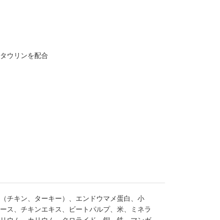
とタウリンを配合
（チキン、ターキー）、エンドウマメ蛋白、小
ース、チキンエキス、ビートパルプ、米、ミネラ
リウム、カリウム、クロライド、銅、鉄、マンガ