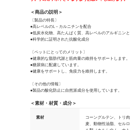
＜商品の説明＞
〔製品の特長〕
●高レベルのL－カルニチンを配合
●低炭水化物、高たんぱく質、高レベルのアルギニン
●科学的に証明された抗酸化成分
〔ペットにとってのメリット〕
●健康的な脂肪代謝と筋肉量の維持をサポートします。
●糖尿病に配慮しています。
●健康をサポートし、免疫力を維持します。
〔その他の情報〕
●製品の酸化防止に自然派成分を使用しています。
＜素材・材質・成分＞
素材
コーングルテン、トリ肉
麦、動物性油脂、セルロ
ル類（カルシウム、ナト