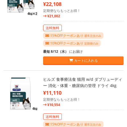
¥22,108
定期便ならもっとお得！
¥21,002
送料無料
15%OFFクーポンあり
通常注文のみ
10%OFFクーポンあり
定期便のみ
最短 8/12（水）
にお届け
カートに入れる
ヒルズ 食事療法食 猫用 w/d ダブリューディ
ー 消化・体重・糖尿病の管理 ドライ 4kg
¥11,110
定期便ならもっとお得！
¥10,554
送料無料
15%OFFクーポンあり
通常注文のみ