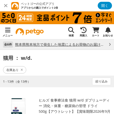
ペットゴーの公式アプリ
開く
アプリからの購入でポイント2倍
メニュー
検索
再購入
カート
お知らせ
熊本県熊本地方で発生した地震によるお荷物のお届け状況について （7/28）
全6件
猫用
： w/d.
在庫あり
絞り込み
1 - 13件（全 13件）
ヒルズ 食事療法食 猫用 w/d ダブリューディ
ー 消化・体重・糖尿病の管理 ドライ
500g【アウトレット】【賞味期限2026年9月