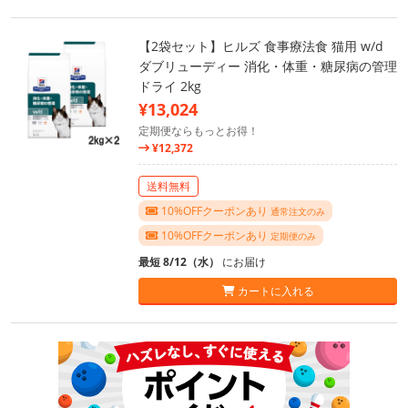
【2袋セット】ヒルズ 食事療法食 猫用 w/d
ダブリューディー 消化・体重・糖尿病の管理
ドライ 2kg
¥13,024
定期便ならもっとお得！
¥12,372
送料無料
10%OFFクーポンあり
通常注文のみ
10%OFFクーポンあり
定期便のみ
最短 8/12（水）
にお届け
カートに入れる