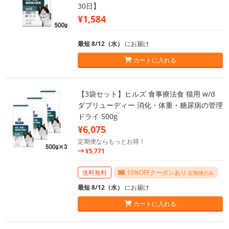
30日】
¥1,584
最短 8/12（水）
にお届け
カートに入れる
【3袋セット】ヒルズ 食事療法食 猫用 w/d
ダブリューディー 消化・体重・糖尿病の管理
ドライ 500g
¥6,075
定期便ならもっとお得！
¥5,771
送料無料
10%OFFクーポンあり
定期便のみ
最短 8/12（水）
にお届け
カートに入れる