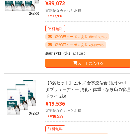
¥39,072
定期便ならもっとお得！
¥37,118
送料無料
10%OFFクーポンあり
通常注文のみ
10%OFFクーポンあり
定期便のみ
最短 8/12（水）
にお届け
カートに入れる
【3袋セット】ヒルズ 食事療法食 猫用 w/d
ダブリューディー 消化・体重・糖尿病の管理
ドライ 2kg
¥19,536
定期便ならもっとお得！
¥18,559
送料無料