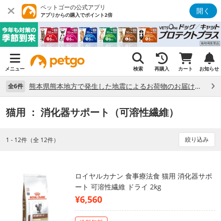
ペットゴーの公式アプリ
開く
アプリからの購入でポイント2倍
メニュー
検索
再購入
カート
お知らせ
熊本県熊本地方で発生した地震によるお荷物のお届け状況について （7/28）
全6件
猫用
： 消化器サポート（可溶性繊維）
絞り込み
1 - 12件（全 12件）
ロイヤルカナン 食事療法食 猫用 消化器サポ
ート 可溶性繊維 ドライ 2kg
¥6,560