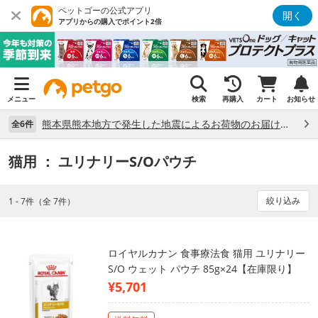
ペットゴーの公式アプリ
開く
アプリからの購入でポイント2倍
メニュー
検索
再購入
カート
お知らせ
熊本県熊本地方で発生した地震によるお荷物のお届け状況について （7/28）
全6件
猫用
： ユリナリーS/Oパウチ
絞り込み
1 - 7件（全 7件）
ロイヤルカナン 食事療法食 猫用 ユリナリー
S/O ウェット パウチ 85g×24【在庫限り】
¥5,701