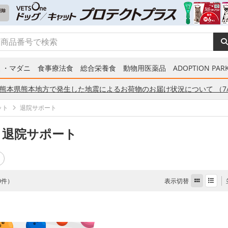
ミ・マダニ
食事療法食
総合栄養食
動物用医薬品
ADOPTION PARK
熊本県熊本地方で発生した地震によるお荷物のお届け状況について （7/
ット
退院サポート
 退院サポート
表示切替
 0件）