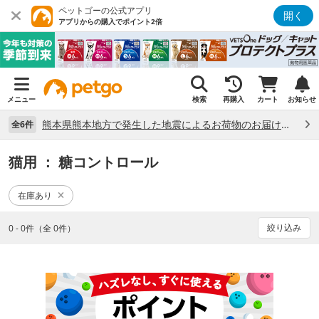
ペットゴーの公式アプリ
開く
アプリからの購入でポイント2倍
メニュー
検索
再購入
カート
お知らせ
熊本県熊本地方で発生した地震によるお荷物のお届け状況について （7/28）
全6件
猫用
： 糖コントロール
在庫あり
絞り込み
0 - 0件（全 0件）