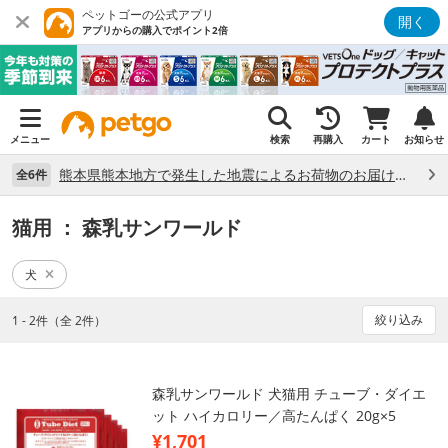
ペットゴーの公式アプリ
開く
アプリからの購入でポイント2倍
メニュー
検索
再購入
カート
お知らせ
熊本県熊本地方で発生した地震によるお荷物のお届け状況について （7/28）
全6件
猫用
： 森乳サンワールド
犬
絞り込み
1 - 2件（全 2件）
森乳サンワールド 犬猫用 チューブ・ダイエ
ット ハイカロリー／高たんぱく 20g×5
¥1,701