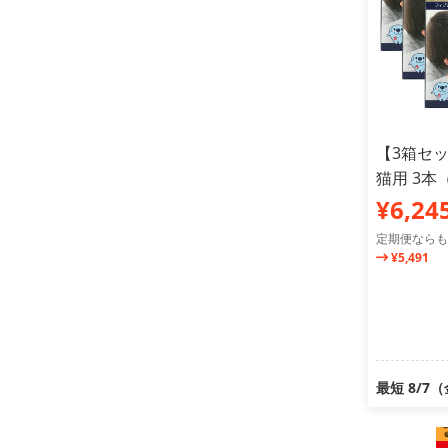
【3箱セ
猫用 3
¥6,24
定期便ならも
¥5,491
最短 8/7