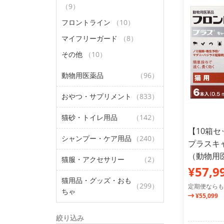
（9）
フロントライン
（10）
マイフリーガード
（8）
その他
（10）
動物用医薬品
（96）
おやつ・サプリメント
（833）
猫砂・トイレ用品
（142）
【10箱
シャンプー・ケア用品
（240）
プラスキ
（動物用
猫服・アクセサリー
（2）
¥57,9
猫用品・グッズ・おも
（299）
定期便ならも
ちゃ
¥55,099
絞り込み