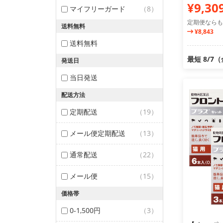
¥9,30
マイフリーガード
（8）
定期便ならも
送料無料
¥8,843
送料無料
最短 8/7
発送日
当日発送
配送方法
定期配送
（19）
メール便定期配送
（13）
通常配送
（22）
メール便
（15）
価格帯
0-1,500円
（3）