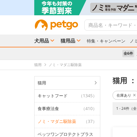
犬用品
猫用品
特集・キャンペーン
ノ
全6件
猫用
ノミ・マダニ駆除薬
猫用
：
猫用
キャットフード
（1345）
在庫あり
食事療法食
（410）
1 - 24件（
ノミ・マダニ駆除薬
（37）
ベッツワンプロテクトプラス