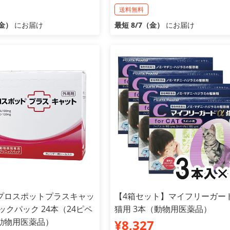
送料無料
（金）
にお届け
最短 8/7（金）
にお届け
プロスポットプラスキャッ
【4箱セット】マイフリーガー
ックパック 24本（24ピペ
猫用 3本（動物用医薬品）
動物用医薬品）
¥8,327