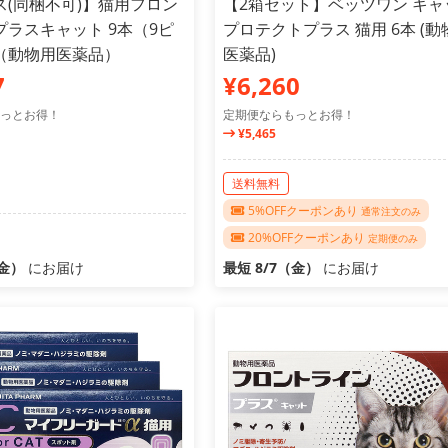
ス(同梱不可)】猫用フロン
【2箱セット】ベッツワン キャ
プラスキャット 9本（9ピ
プロテクトプラス 猫用 6本 (動
（動物用医薬品）
医薬品)
7
¥6,260
っとお得！
定期便ならもっとお得！
¥5,465
送料無料
5%OFFクーポンあり
通常注文のみ
20%OFFクーポンあり
定期便のみ
（金）
にお届け
最短 8/7（金）
にお届け