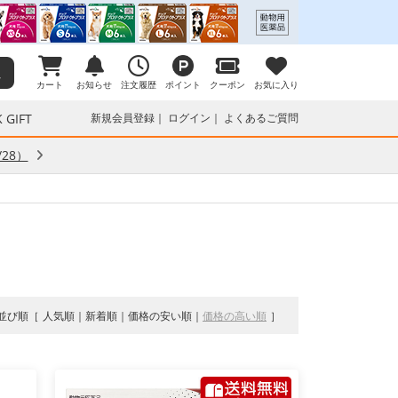
カート
お知らせ
注文履歴
ポイント
クーポン
お気に入り
 GIFT
新規会員登録
ログイン
よくあるご質問
28）
並び順
人気順
新着順
価格の安い順
価格の高い順