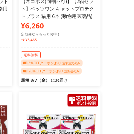
ット
【ネコポス(同梱不可)】【2箱セッ
物用
ト】ベッツワン キャットプロテク
トプラス 猫用 6本 (動物用医薬品)
¥6,260
定期便ならもっとお得！
¥5,465
送料無料
5%OFFクーポンあり
通常注文のみ
20%OFFクーポンあり
定期便のみ
最短 8/7（金）
にお届け