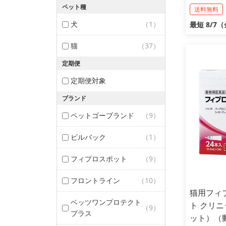
ペット種
送料無料
犬
（1）
最短 8/7
猫
（37）
定期便
定期便対象
ブランド
ペットゴーブランド
（9）
ビルバック
（1）
フィプロスポット
（9）
フロントライン
（10）
猫用フィ
ベッツワンプロテクト
ト クリニ
（9）
プラス
ット）（