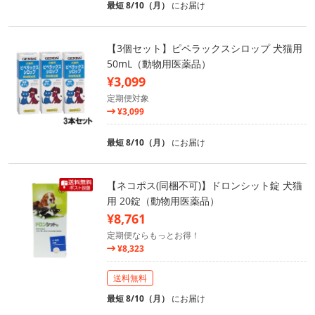
最短 8/10（月）
にお届け
【3個セット】ピペラックスシロップ 犬猫用
50mL（動物用医薬品）
¥3,099
定期便対象
¥3,099
最短 8/10（月）
にお届け
【ネコポス(同梱不可)】ドロンシット錠 犬猫
用 20錠（動物用医薬品）
¥8,761
定期便ならもっとお得！
¥8,323
送料無料
最短 8/10（月）
にお届け