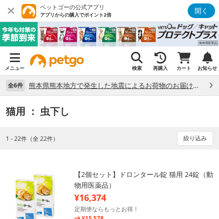
ペットゴーの公式アプリ
開く
アプリからの購入でポイント2倍
メニュー
検索
再購入
カート
お知らせ
熊本県熊本地方で発生した地震によるお荷物のお届け状況について （7/28）
全6件
猫用
： 虫下し
絞り込み
1 - 22件（全 22件）
【2個セット】ドロンタール錠 猫用 24錠（動
物用医薬品）
¥16,374
定期便ならもっとお得！
¥15,578