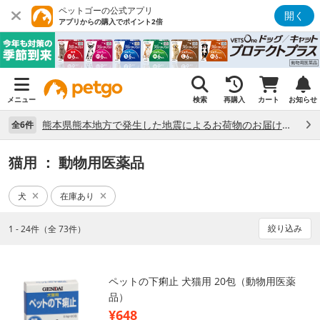
ペットゴーの公式アプリ
開く
アプリからの購入でポイント2倍
メニュー
検索
再購入
カート
お知らせ
熊本県熊本地方で発生した地震によるお荷物のお届け状況について （7/28）
全6件
猫用
： 動物用医薬品
犬
在庫あり
絞り込み
1 - 24件（全 73件）
ペットの下痢止 犬猫用 20包（動物用医薬
品）
¥648