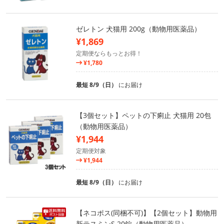
ゼレトン 犬猫用 200g（動物用医薬品）
¥1,869
定期便ならもっとお得！
¥1,780
最短 8/9（日）
にお届け
【3個セット】ペットの下痢止 犬猫用 20包
（動物用医薬品）
¥1,944
定期便対象
¥1,944
最短 8/9（日）
にお届け
【ネコポス(同梱不可)】【2個セット】動物用
新テスミンS 20錠（動物用医薬品）