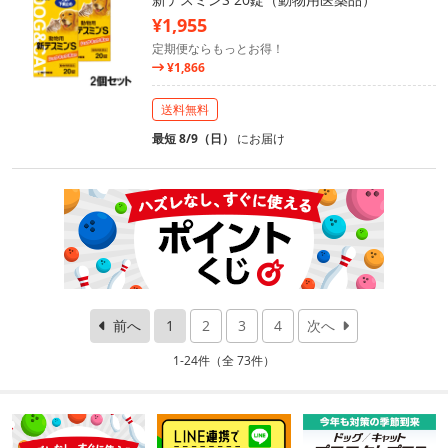
¥1,955
定期便ならもっとお得！
¥1,866
送料無料
最短 8/9（日）
にお届け
前へ
1
2
3
4
次へ
1-24件（全 73件）