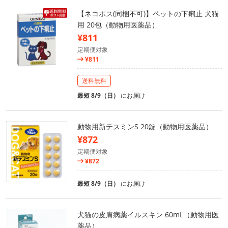
【ネコポス(同梱不可)】ペットの下痢止 犬猫
用 20包（動物用医薬品）
¥811
定期便対象
¥811
送料無料
最短 8/9（日）
にお届け
動物用新テスミンS 20錠（動物用医薬品）
¥872
定期便対象
¥872
最短 8/9（日）
にお届け
犬猫の皮膚病薬イルスキン 60mL（動物用医
薬品）