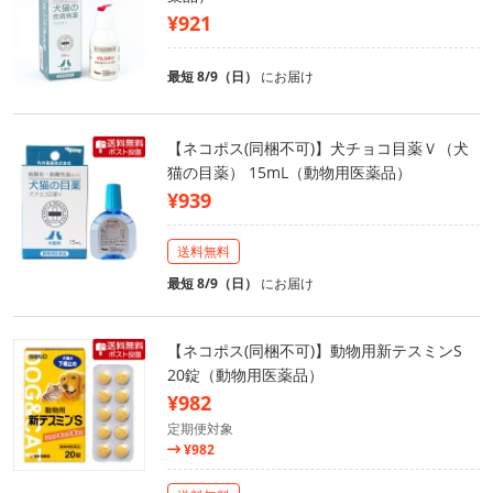
¥921
最短 8/9（日）
にお届け
【ネコポス(同梱不可)】犬チョコ目薬Ｖ（犬
猫の目薬） 15mL（動物用医薬品）
¥939
送料無料
最短 8/9（日）
にお届け
【ネコポス(同梱不可)】動物用新テスミンS
20錠（動物用医薬品）
¥982
定期便対象
¥982