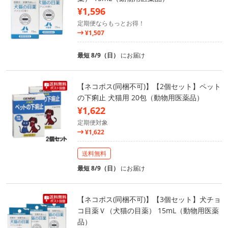
¥1,596
定期便ならもっとお得！
¥1,507
最短 8/9（日）
にお届け
【ネコポス(同梱不可)】【2個セット】ペット
の下痢止 犬猫用 20包（動物用医薬品）
¥1,622
定期便対象
¥1,622
送料無料
最短 8/9（日）
にお届け
【ネコポス(同梱不可)】【3個セット】犬チョ
コ目薬Ｖ（犬猫の目薬） 15mL（動物用医薬
品）