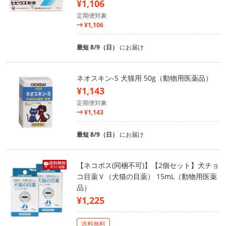
¥1,106
定期便対象
¥1,106
最短 8/9（日）
にお届け
ネオスキン-S 犬猫用 50g（動物用医薬品）
¥1,143
定期便対象
¥1,143
最短 8/9（日）
にお届け
【ネコポス(同梱不可)】【2個セット】犬チョ
コ目薬Ｖ（犬猫の目薬） 15mL（動物用医薬
品）
¥1,225
送料無料