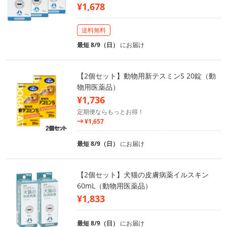
¥1,678
送料無料
最短 8/9（日）
にお届け
【2個セット】動物用新テスミンS 20錠（動
物用医薬品）
¥1,736
定期便ならもっとお得！
¥1,657
最短 8/9（日）
にお届け
【2個セット】犬猫の皮膚病薬イルスキン
60mL（動物用医薬品）
¥1,833
最短 8/9（日）
にお届け