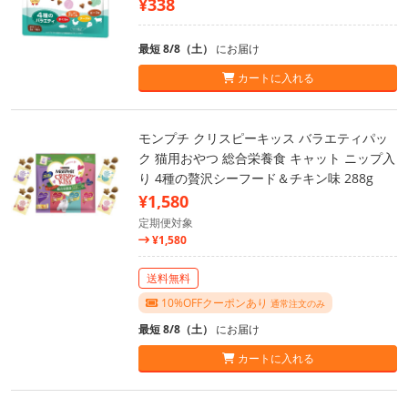
¥338
最短 8/8（土）
にお届け
カートに入れる
モンプチ クリスピーキッス バラエティパッ
ク 猫用おやつ 総合栄養食 キャット ニップ入
り 4種の贅沢シーフード＆チキン味 288g
¥1,580
定期便対象
¥1,580
送料無料
10%OFFクーポンあり
通常注文のみ
最短 8/8（土）
にお届け
カートに入れる