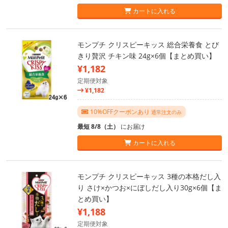
カートに入れる
モンプチ クリスピーキッス 総合栄養食 とび
きり贅沢 チキン味 24g×6個【まとめ買い】
¥1,182
定期便対象
¥1,182
10%OFFクーポンあり
通常注文のみ
最短 8/8（土）
にお届け
カートに入れる
モンプチ クリスピーキッス 3種の本格だし入
り さけ×かつお×にぼしだし入り30g×6個【ま
とめ買い】
¥1,188
定期便対象