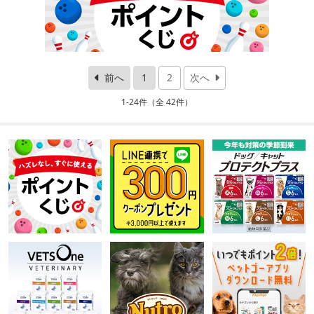
前へ
1
2
次へ
1-24件（全 42件）