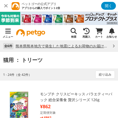
ペットゴーの公式アプリ
開く
アプリからの購入でポイント2倍
メニュー
検索
再購入
カート
お知らせ
熊本県熊本地方で発生した地震によるお荷物のお届け状況について （7/28）
全6件
猫用
： トリーツ
絞り込み
1 - 24件（全 42件）
モンプチ クリスピーキッス バラエティーパ
ック 総合栄養食 贅沢シリーズ 126g
¥862
定期便対象
¥862