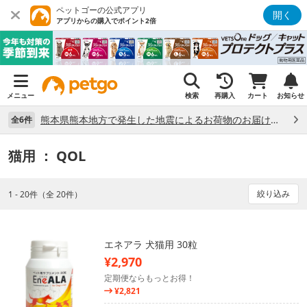
ペットゴーの公式アプリ
開く
アプリからの購入でポイント2倍
メニュー
検索
再購入
カート
お知らせ
熊本県熊本地方で発生した地震によるお荷物のお届け状況について （7/28）
全6件
猫用
： QOL
絞り込み
1 - 20件（全 20件）
エネアラ 犬猫用 30粒
¥2,970
定期便ならもっとお得！
¥2,821