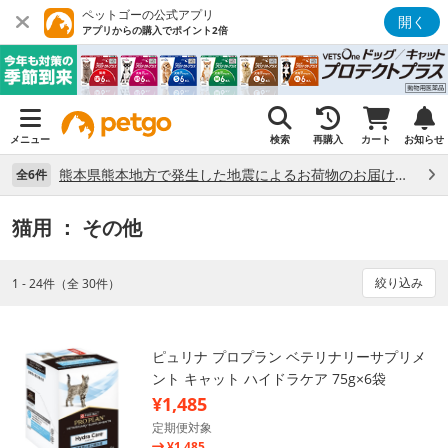
ペットゴーの公式アプリ
開く
アプリからの購入でポイント2倍
メニュー
検索
再購入
カート
お知らせ
熊本県熊本地方で発生した地震によるお荷物のお届け状況について （7/28）
全6件
猫用
： その他
絞り込み
1 - 24件（全 30件）
ピュリナ プロプラン ベテリナリーサプリメ
ント キャット ハイドラケア 75g×6袋
¥1,485
定期便対象
¥1,485