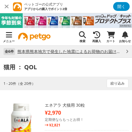
ペットゴーの公式アプリ
開く
アプリからの購入でポイント2倍
メニュー
検索
再購入
カート
お知らせ
熊本県熊本地方で発生した地震によるお荷物のお届け状況について （7/28）
全6件
猫用
： QOL
絞り込み
1 - 20件（全 20件）
エネアラ 犬猫用 30粒
¥2,970
定期便ならもっとお得！
¥2,821