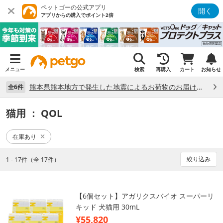
ペットゴーの公式アプリ
開く
アプリからの購入でポイント2倍
メニュー
検索
再購入
カート
お知らせ
熊本県熊本地方で発生した地震によるお荷物のお届け状況について （7/28）
全6件
猫用
： QOL
在庫あり
絞り込み
1 - 17件（全 17件）
【6個セット】アガリクスバイオ スーパーリ
キッド 犬猫用 30mL
¥55,820