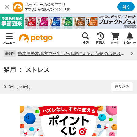
ペットゴーの公式アプリ
開く
アプリからの購入でポイント2倍
メニュー
検索
再購入
カート
お知らせ
熊本県熊本地方で発生した地震によるお荷物のお届け状況について （7/28）
全6件
猫用
： ストレス
絞り込み
0 - 0件（全 0件）