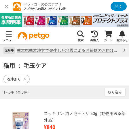
ペットゴーの公式アプリ
開く
アプリからの購入でポイント2倍
メニュー
検索
再購入
カート
お知らせ
熊本県熊本地方で発生した地震によるお荷物のお届け状況について （7/28）
全6件
猫用
： 毛玉ケア
在庫あり
絞り込み
1 - 5件（全 5件）
スッキリン 猫ノ毛玉トリ 50g（動物用医薬部
外品）
¥840