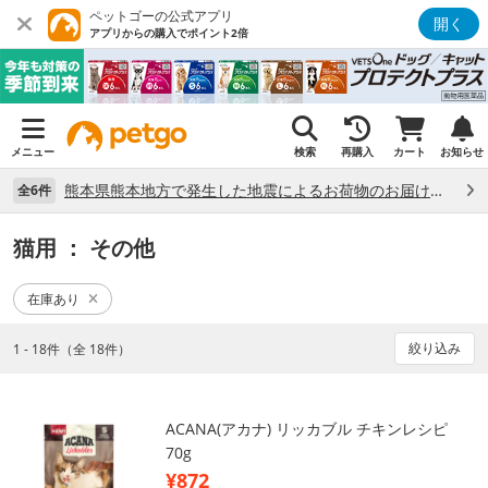
ペットゴーの公式アプリ
開く
アプリからの購入でポイント2倍
メニュー
検索
再購入
カート
お知らせ
熊本県熊本地方で発生した地震によるお荷物のお届け状況について （7/28）
全6件
猫用
： その他
在庫あり
絞り込み
1 - 18件（全 18件）
ACANA(アカナ) リッカブル チキンレシピ
70g
¥872