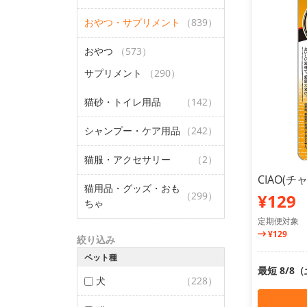
おやつ・サプリメント
（839）
おやつ
（573）
サプリメント
（290）
猫砂・トイレ用品
（142）
シャンプー・ケア用品
（242）
猫服・アクセサリー
（2）
CIAO(
猫用品・グッズ・おも
（299）
¥129
ちゃ
定期便対象
¥129
絞り込み
ペット種
最短 8/8
犬
（228）