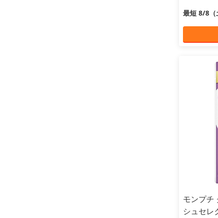
最短 8/8
モンプチ
シュセレク