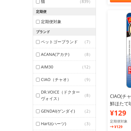
猫
（839）
定期便
定期便対象
ブランド
ペットゴーブランド
（7）
ACANA(アカナ)
（8）
AIM30
（12）
CIAO（チャオ）
（9）
DR.VOICE（ドクター
（8）
CIAO(チ
ヴォイス）
鮮ほたて
¥129
GENDAI(ゲンダイ)
（2）
定期便対象
Hartz(ハーツ)
（3）
¥129