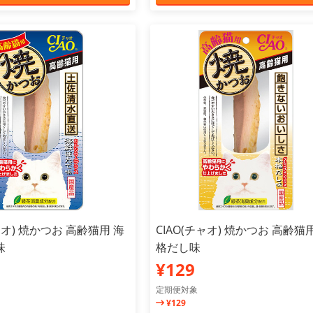
ャオ) 焼かつお 高齢猫用 海
CIAO(チャオ) 焼かつお 高齢猫
味
格だし味
¥129
定期便対象
¥129