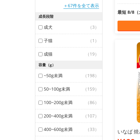
＋67件を全て表示
最短 8/8
成長段階
成犬
（3）
子猫
（1）
成猫
（19）
容量（g）
~50g未満
（198）
50~100g未満
（159）
100~200g未満
（86）
200~400g未満
（107）
400~600g未満
（33）
いなば 