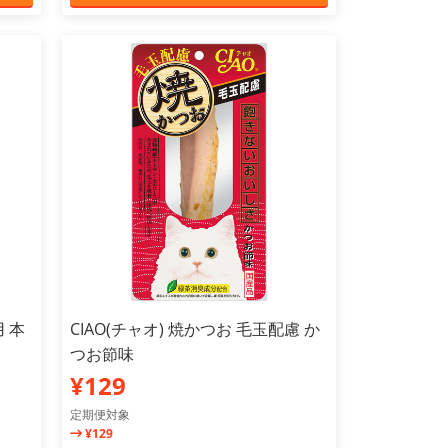
用 本
CIAO(チャオ) 焼かつお 毛玉配慮 か
つお節味
¥129
定期便対象
¥129