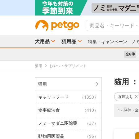
犬用品
猫用品
特集・キャンペーン
ノ
全6件
猫用
おやつ・サプリメント
猫用
：
猫用
キャットフード
（1350）
在庫あり
食事療法食
（410）
1 - 24件（
ノミ・マダニ駆除薬
（37）
動物用医薬品
（96）