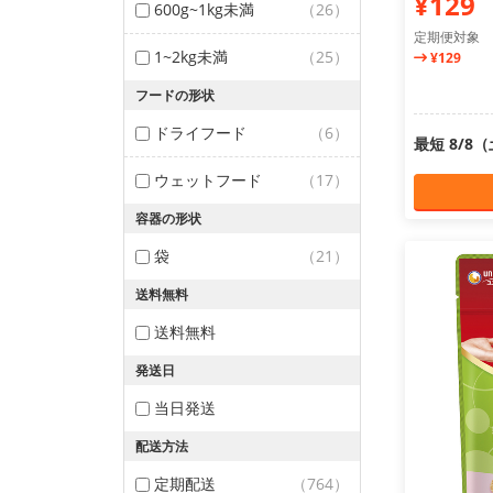
¥129
600g~1kg未満
（26）
定期便対象
1~2kg未満
（25）
¥129
フードの形状
ドライフード
（6）
最短 8/8
ウェットフード
（17）
容器の形状
袋
（21）
送料無料
送料無料
発送日
当日発送
配送方法
定期配送
（764）