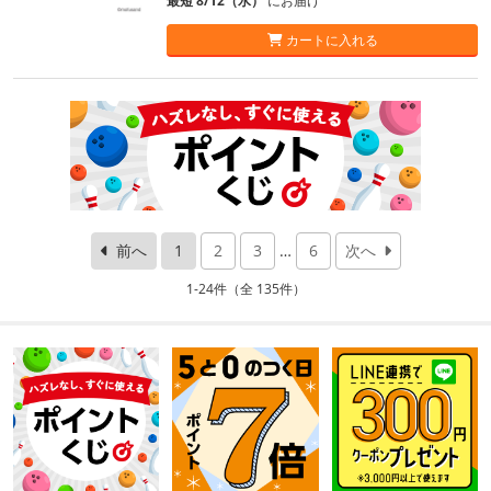
最短 8/12（水）
にお届け
カートに入れる
前へ
1
2
3
…
6
次へ
1-24件（全 135件）