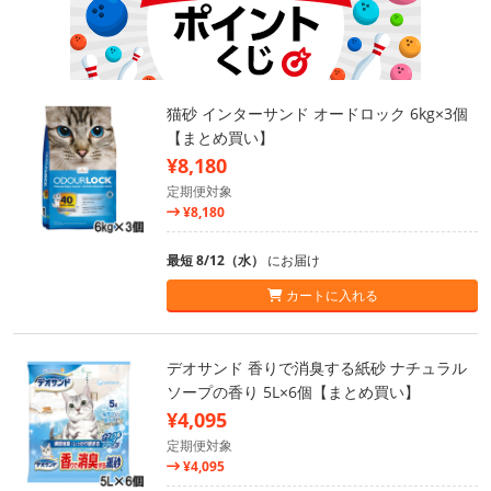
猫砂 インターサンド オードロック 6kg×3個
【まとめ買い】
¥8,180
定期便対象
¥8,180
最短 8/12（水）
にお届け
カートに入れる
デオサンド 香りで消臭する紙砂 ナチュラル
ソープの香り 5L×6個【まとめ買い】
¥4,095
定期便対象
¥4,095