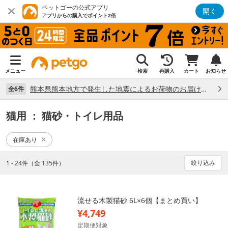
ペットゴーの公式アプリ
開く
アプリからの購入でポイント2倍
メニュー
検索
再購入
カート
お知らせ
熊本県熊本地方で発生した地震によるお荷物のお届け状況について （7/28）
全6件
猫用
： 猫砂・トイレ用品
在庫あり
絞り込み
1 - 24件（全 135件）
流せる木製猫砂 6L×6個【まとめ買い】
¥4,749
定期便対象