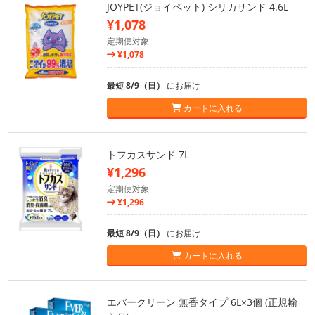
JOYPET(ジョイペット) シリカサンド 4.6L
¥1,078
定期便対象
¥1,078
最短 8/9（日）
にお届け
カートに入れる
トフカスサンド 7L
¥1,296
定期便対象
¥1,296
最短 8/9（日）
にお届け
カートに入れる
エバークリーン 無香タイプ 6L×3個 (正規輸