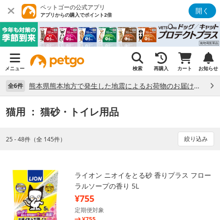
ペットゴーの公式アプリ
開く
アプリからの購入でポイント2倍
メニュー
検索
再購入
カート
お知らせ
熊本県熊本地方で発生した地震によるお荷物のお届け状況について （7/28）
全6件
猫用
： 猫砂・トイレ用品
絞り込み
25 - 48件（全 145件）
ライオン ニオイをとる砂 香りプラス フロー
ラルソープの香り 5L
¥755
定期便対象
¥755