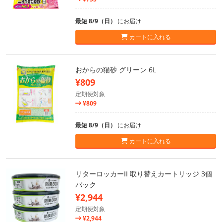
最短 8/9（日）
にお届け
カートに入れる
おからの猫砂 グリーン 6L
¥809
定期便対象
¥809
最短 8/9（日）
にお届け
カートに入れる
リターロッカーII 取り替えカートリッジ 3個
パック
¥2,944
定期便対象
¥2,944