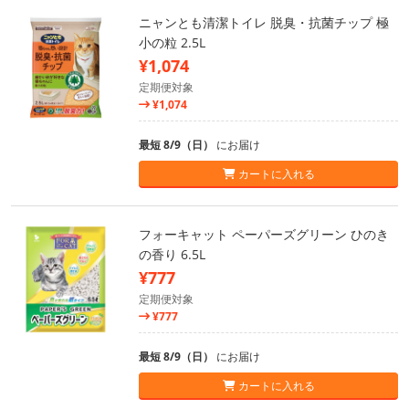
ニャンとも清潔トイレ 脱臭・抗菌チップ 極
小の粒 2.5L
¥1,074
定期便対象
¥1,074
最短 8/9（日）
にお届け
カートに入れる
フォーキャット ペーパーズグリーン ひのき
の香り 6.5L
¥777
定期便対象
¥777
最短 8/9（日）
にお届け
カートに入れる