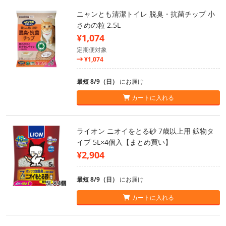
ニャンとも清潔トイレ 脱臭・抗菌チップ 小
さめの粒 2.5L
¥1,074
定期便対象
¥1,074
最短 8/9（日）
にお届け
カートに入れる
ライオン ニオイをとる砂 7歳以上用 鉱物タ
イプ 5L×4個入【まとめ買い】
¥2,904
最短 8/9（日）
にお届け
カートに入れる