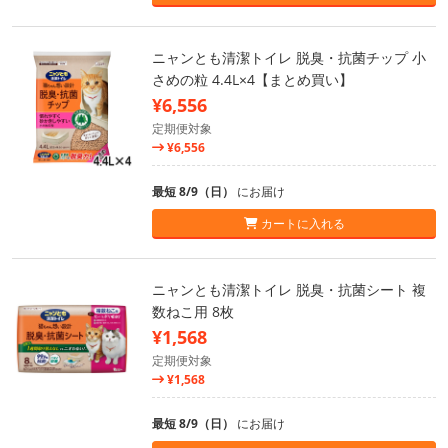
ニャンとも清潔トイレ 脱臭・抗菌チップ 小
さめの粒 4.4L×4【まとめ買い】
¥6,556
定期便対象
¥6,556
最短 8/9（日）
にお届け
カートに入れる
ニャンとも清潔トイレ 脱臭・抗菌シート 複
数ねこ用 8枚
¥1,568
定期便対象
¥1,568
最短 8/9（日）
にお届け