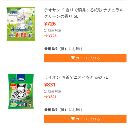
デオサンド 香りで消臭する紙砂 ナチュラル
グリーンの香り 5L
¥726
定期便対象
¥726
最短 8/9（日）
にお届け
カートに入れる
ライオン お茶でニオイをとる砂 7L
¥831
定期便対象
¥831
最短 8/9（日）
にお届け
カートに入れる