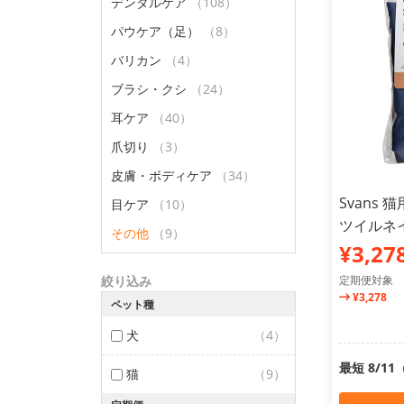
デンタルケア
（108）
パウケア（足）
（8）
バリカン
（4）
ブラシ・クシ
（24）
耳ケア
（40）
爪切り
（3）
皮膚・ボディケア
（34）
Svans
目ケア
（10）
ツイルネ
その他
（9）
¥3,27
絞り込み
定期便対象
¥3,278
ペット種
犬
（4）
最短 8/1
猫
（9）