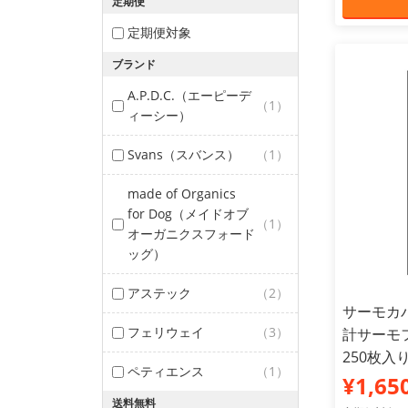
定期便
定期便対象
ブランド
A.P.D.C.（エーピーデ
（1）
ィーシー）
Svans（スバンス）
（1）
made of Organics
for Dog（メイドオブ
（1）
オーガニクスフォード
ッグ）
アステック
（2）
サーモカバ
フェリウェイ
（3）
計サーモ
250枚入り
ペティエンス
（1）
¥1,65
送料無料