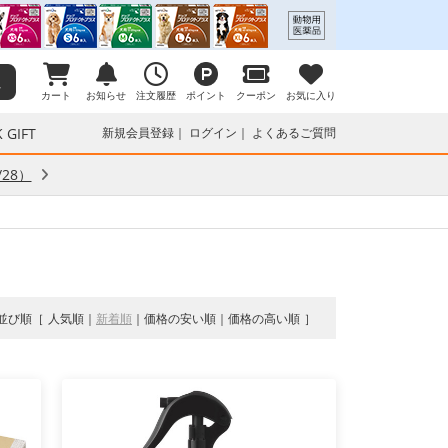
カート
お知らせ
注文履歴
ポイント
クーポン
お気に入り
 GIFT
新規会員登録
ログイン
よくあるご質問
28）
並び順
人気順
新着順
価格の安い順
価格の高い順