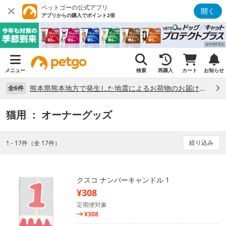
ペットゴーの公式アプリ
開く
アプリからの購入でポイント2倍
メニュー
検索
再購入
カート
お知らせ
熊本県熊本地方で発生した地震によるお荷物のお届け状況について （7/28）
全6件
猫用
： オーナーグッズ
絞り込み
1 - 17件（全 17件）
クスコ ナンバーキャンドル 1
¥308
定期便対象
¥308