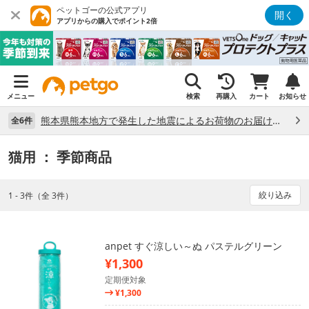
ペットゴーの公式アプリ
開く
アプリからの購入でポイント2倍
メニュー
検索
再購入
カート
お知らせ
熊本県熊本地方で発生した地震によるお荷物のお届け状況について （7/28）
全6件
猫用
： 季節商品
絞り込み
1 - 3件（全 3件）
anpet すぐ涼しい～ぬ パステルグリーン
¥1,300
定期便対象
¥1,300