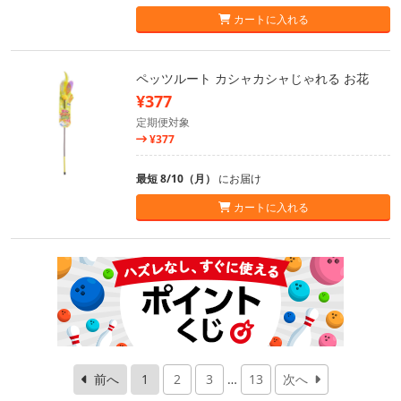
カートに入れる
ペッツルート カシャカシャじゃれる お花
¥377
定期便対象
¥377
最短 8/10（月）
にお届け
カートに入れる
前へ
1
2
3
…
13
次へ