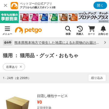
ペットゴーの公式アプリ
開く
アプリからの購入でポイント2倍
メニュー
検索
再購入
カート
お知らせ
熊本県熊本地方で発生した地震によるお荷物のお届け状況について （7/28）
全6件
猫用
： 猫用品・グッズ・おもちゃ
在庫あり
絞り込み
1 - 24件（全 299件）
目隠し梱包サービス
¥0
定期便対象