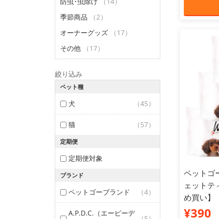
防虫･虫除け
（14）
季節商品
（2）
オーナーグッズ
（17）
その他
（17）
絞り込み
ペット種
犬
（45）
猫
（57）
定期便
定期便対象
ペットゴ
ブランド
ェットティ
ペットゴーブランド
（4）
め買い】
¥390
A.P.D.C.（エーピーデ
（5）