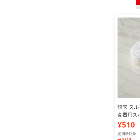
猫壱 ヌ
食器用スポ
¥510
定期便対象
¥510