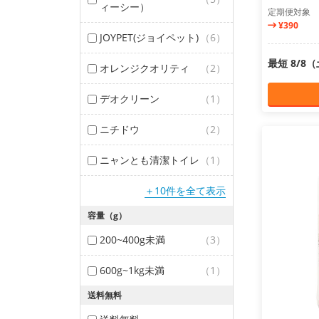
ィーシー）
定期便対象
¥390
JOYPET(ジョイペット)
（6）
最短 8/8
オレンジクオリティ
（2）
デオクリーン
（1）
ニチドウ
（2）
ニャンとも清潔トイレ
（1）
＋10件を全て表示
容量（g）
200~400g未満
（3）
600g~1kg未満
（1）
送料無料