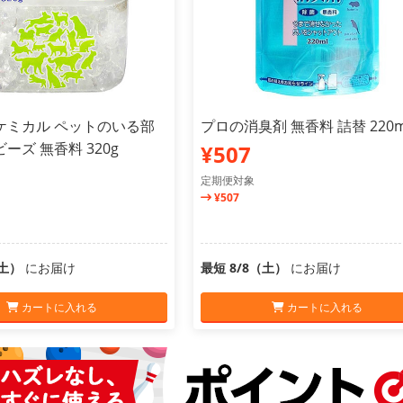
ケミカル ペットのいる部
プロの消臭剤 無香料 詰替 220m
ーズ 無香料 320g
¥507
定期便対象
¥507
（土）
にお届け
最短 8/8（土）
にお届け
カートに入れる
カートに入れる