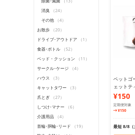
除菌･滅菌
（13）
消臭
（24）
その他
（4）
お散歩
（20）
ドライブ･アウトドア
（1）
食器･ボトル
（52）
ベッド・クッション
（11）
サークル･ケージ
（4）
ハウス
（3）
ペットゴ
ェットティ
キャットタワー
（3）
¥150
爪とぎ
（27）
定期便対象
しつけ･マナー
（6）
¥150
介護用品
（4）
首輪･胴輪･リード
（19）
最短 8/8