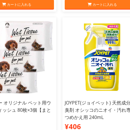
カートに入れる
カートに入れる
ー オリジナル ペット用ウ
JOYPET(ジョイペット) 天然成
ッシュ 80枚×3個【まと
臭剤 オシッコのニオイ・汚れ
つめかえ用 240mL
¥406