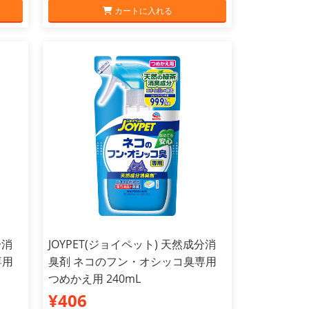
カートに入れる
分消
JOYPET(ジョイペット) 天然成分消
専用
臭剤 ネコのフン・オシッコ臭専用
つめかえ用 240mL
¥406