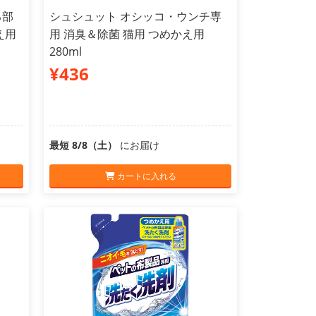
る部
シュシュット オシッコ・ウンチ専
え用
用 消臭＆除菌 猫用 つめかえ用
280ml
¥436
最短 8/8（土）
にお届け
カートに入れる