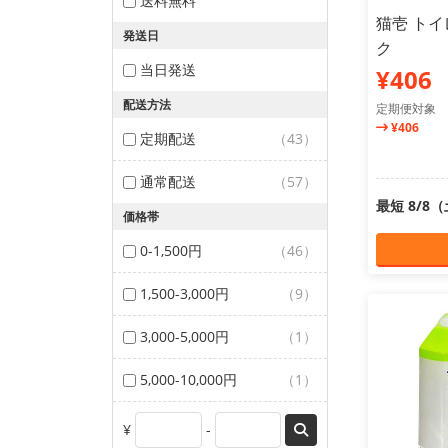
送料無料
猫壱 トイ
発送日
ク
当日発送
¥406
配送方法
定期便対象
¥406
定期配送
（43）
通常配送
（57）
最短 8/8
価格帯
0-1,500円
（46）
1,500-3,000円
（9）
3,000-5,000円
（1）
5,000-10,000円
（1）
¥
-