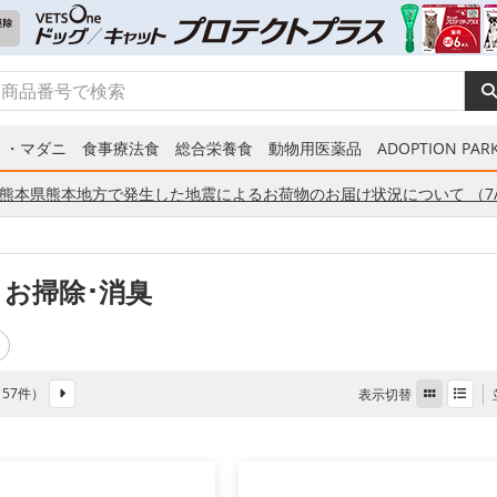
ミ・マダニ
食事療法食
総合栄養食
動物用医薬品
ADOPTION PARK
熊本県熊本地方で発生した地震によるお荷物のお届け状況について （7/
 お掃除･消臭
全 57件）
表示切替