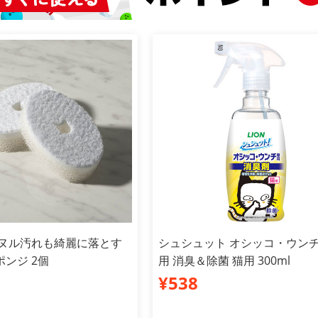
ルヌル汚れも綺麗に落とす
シュシュット オシッコ・ウン
ンジ 2個
用 消臭＆除菌 猫用 300ml
¥538