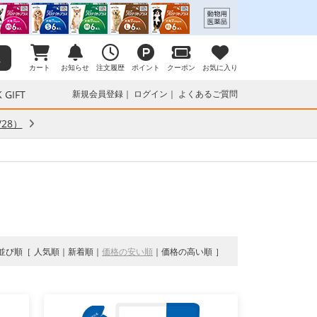
カート
お知らせ
注文履歴
ポイント
クーポン
お気に入り
 GIFT
新規会員登録
ログイン
よくあるご質問
28）
並び順
人気順
新着順
価格の安い順
価格の高い順