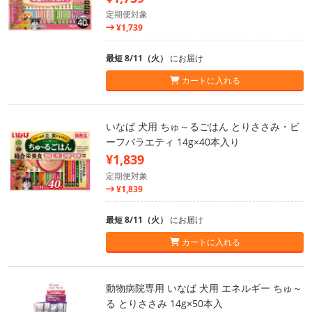
定期便対象
¥1,739
最短 8/11（火）
にお届け
カートに入れる
いなば 犬用 ちゅ～るごはん とりささみ・ビ
ーフバラエティ 14g×40本入り
¥1,839
定期便対象
¥1,839
最短 8/11（火）
にお届け
カートに入れる
動物病院専用 いなば 犬用 エネルギー ちゅ～
る とりささみ 14g×50本入