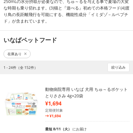
250mLの水分摂取が必要なので、ちゅ～るを与える事で夏場の大変
な時期も乗り切れます。(3)猫と『遊べる』初めての本格フード(4)渡
り鳥の長距離飛行を可能にする、機能性成分「イミダゾ－ルペプチ
ド」が含まれています。
いなばペットフード
在庫あり
絞り込み
1 - 24件（全 152件）
動物病院専用 いなば 犬用 ちゅ～るポケット
とりささみ 4g×20袋
¥1,694
定期便対象
¥1,694
最短 8/11（火）
にお届け