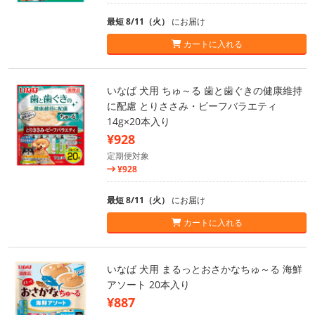
最短 8/11（火）
にお届け
カートに入れる
いなば 犬用 ちゅ～る 歯と歯ぐきの健康維持
に配慮 とりささみ・ビーフバラエティ
14g×20本入り
¥928
定期便対象
¥928
最短 8/11（火）
にお届け
カートに入れる
いなば 犬用 まるっとおさかなちゅ～る 海鮮
アソート 20本入り
¥887