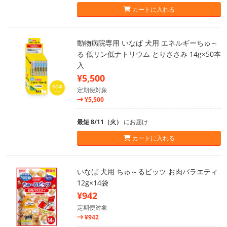
カートに入れる
動物病院専用 いなば 犬用 エネルギーちゅ～
る 低リン低ナトリウム とりささみ 14g×50本
入
¥5,500
定期便対象
¥5,500
最短 8/11（火）
にお届け
カートに入れる
いなば 犬用 ちゅ～るビッツ お肉バラエティ
12g×14袋
¥942
定期便対象
¥942