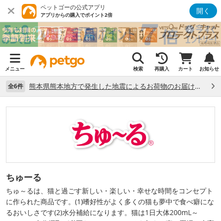
ペットゴーの公式アプリ
開く
アプリからの購入でポイント2倍
メニュー
検索
再購入
カート
お知らせ
熊本県熊本地方で発生した地震によるお荷物のお届け状況について （7/28）
全6件
ちゅーる
ちゅ～るは、猫と過ごす新しい・楽しい・幸せな時間をコンセプト
に作られた商品です。(1)嗜好性がよく多くの猫も夢中で食べ癖にな
るおいしさです(2)水分補給になります。猫は1日大体200mL～