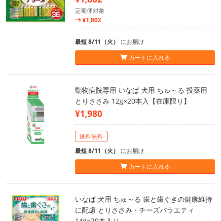
定期便対象
¥1,802
最短 8/11（火）
にお届け
カートに入れる
動物病院専用 いなば 犬用 ちゅ～る 投薬用
とりささみ 12g×20本入【在庫限り】
¥1,980
送料無料
最短 8/11（火）
にお届け
カートに入れる
いなば 犬用 ちゅ～る 歯と歯ぐきの健康維持
に配慮 とりささみ・チーズバラエティ
14g×20本入り