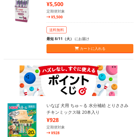
¥5,500
定期便対象
¥5,500
送料無料
最短 8/11（火）
にお届け
カートに入れる
いなば 犬用 ちゅ～る 水分補給 とりささみ
チキンミックス味 20本入り
¥928
定期便対象
¥928