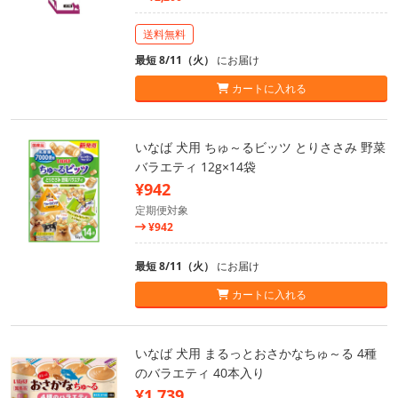
送料無料
最短 8/11（火）
にお届け
カートに入れる
いなば 犬用 ちゅ～るビッツ とりささみ 野菜
バラエティ 12g×14袋
¥942
定期便対象
¥942
最短 8/11（火）
にお届け
カートに入れる
いなば 犬用 まるっとおさかなちゅ～る 4種
のバラエティ 40本入り
¥1,739