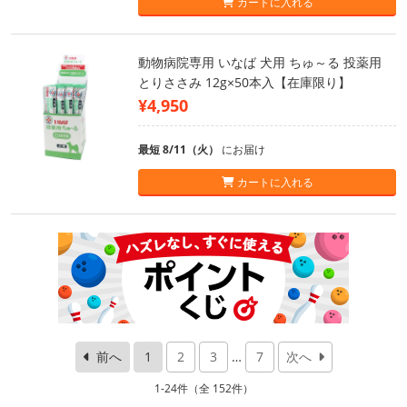
カートに入れる
動物病院専用 いなば 犬用 ちゅ～る 投薬用
とりささみ 12g×50本入【在庫限り】
¥4,950
最短 8/11（火）
にお届け
カートに入れる
前へ
1
2
3
…
7
次へ
1-24件（全 152件）