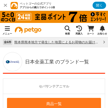
ペットゴーの公式アプリ
開く
アプリからの購入でポイント2倍
メニュー
検索
再購入
カート
お知らせ
熊本県熊本地方で発生した地震によるお荷物のお届け状況について （7/28）
全6件
日本全薬工業 のブランド一覧
セバサンテアニマル
商品一覧