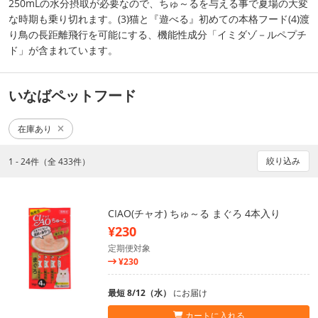
250mLの水分摂取が必要なので、ちゅ～るを与える事で夏場の大変
な時期も乗り切れます。(3)猫と『遊べる』初めての本格フード(4)渡
り鳥の長距離飛行を可能にする、機能性成分「イミダゾ－ルペプチ
ド」が含まれています。
いなばペットフード
在庫あり
絞り込み
1 - 24件（全 433件）
CIAO(チャオ) ちゅ～る まぐろ 4本入り
¥230
定期便対象
¥230
最短 8/12（水）
にお届け
カートに入れる