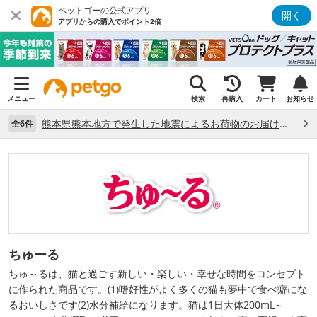
ペットゴーの公式アプリ
開く
アプリからの購入でポイント2倍
メニュー
検索
再購入
カート
お知らせ
熊本県熊本地方で発生した地震によるお荷物のお届け状況について （7/28）
全6件
ちゅーる
ちゅ～るは、猫と過ごす新しい・楽しい・幸せな時間をコンセプト
に作られた商品です。(1)嗜好性がよく多くの猫も夢中で食べ癖にな
るおいしさです(2)水分補給になります。猫は1日大体200mL～