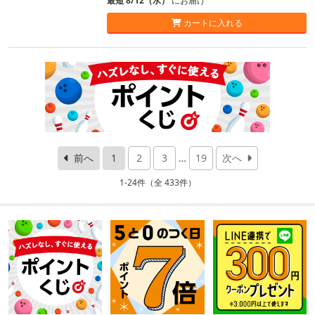
最短 8/12（水）
にお届け
カートに入れる
前へ
1
2
3
…
19
次へ
1-24件（全 433件）