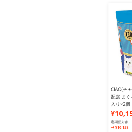
CIAO(
配慮 まぐ
入り×2
¥10,1
定期便対象
¥10,158