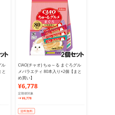
グル
CIAO(チャオ) ちゅ～る まぐろグル
まと
メバラエティ 80本入り×2個【まと
め買い】
¥6,778
定期便対象
¥6,778
送料無料