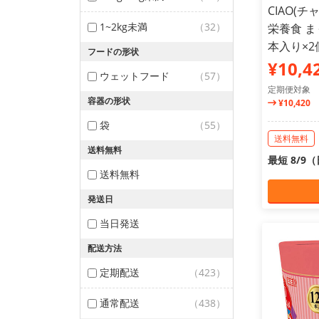
CIAO(
1~2kg未満
（32）
栄養食 ま
本入り×
フードの形状
¥10,4
ウェットフード
（57）
定期便対象
容器の形状
¥10,420
袋
（55）
送料無料
送料無料
最短 8/9
送料無料
発送日
当日発送
配送方法
定期配送
（423）
通常配送
（438）