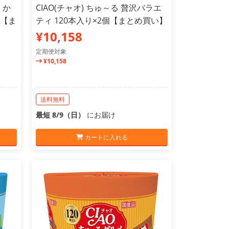
・か
CIAO(チャオ) ちゅ～る 贅沢バラエ
個【ま
ティ 120本入り×2個【まとめ買い】
¥10,158
定期便対象
¥10,158
送料無料
最短 8/9（日）
にお届け
カートに入れる