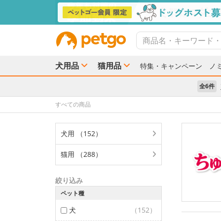
犬用品
猫用品
特集・キャンペーン
ノ
全6件
すべての商品
犬用 （152）
猫用 （288）
絞り込み
ペット種
犬
（152）