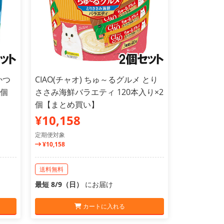
かつ
CIAO(チャオ) ちゅ～るグルメ とり
2個
ささみ海鮮バラエティ 120本入り×2
個【まとめ買い】
¥10,158
定期便対象
¥10,158
送料無料
最短 8/9（日）
にお届け
カートに入れる