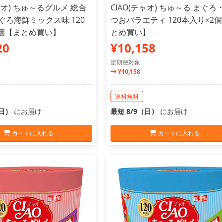
チャオ) ちゅ～るグルメ 総合
CIAO(チャオ) ちゅ～る まぐろ
ぐろ海鮮ミックス味 120
つおバラエティ 120本入り×2
2個【まとめ買い】
とめ買い】
20
¥10,158
定期便対象
¥10,158
送料無料
（日）
にお届け
最短 8/9（日）
にお届け
カートに入れる
カートに入れる