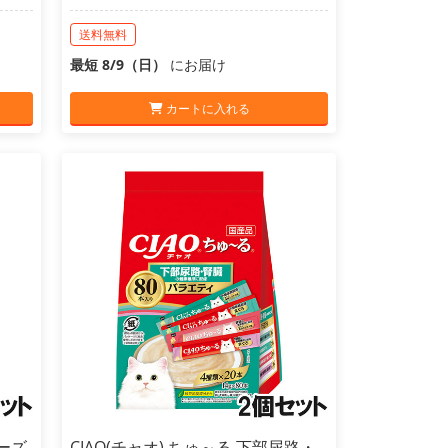
送料無料
最短 8/9（日）
にお届け
カートに入れる
ーズ
CIAO(チャオ) ちゅ～る 下部尿路・