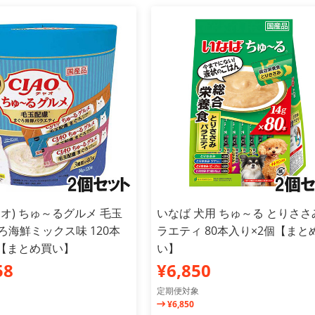
チャオ) ちゅ～るグルメ 毛玉
いなば 犬用 ちゅ～る とりささ
ろ海鮮ミックス味 120本
ラエティ 80本入り×2個【まと
個【まとめ買い】
い】
58
¥6,850
定期便対象
¥6,850