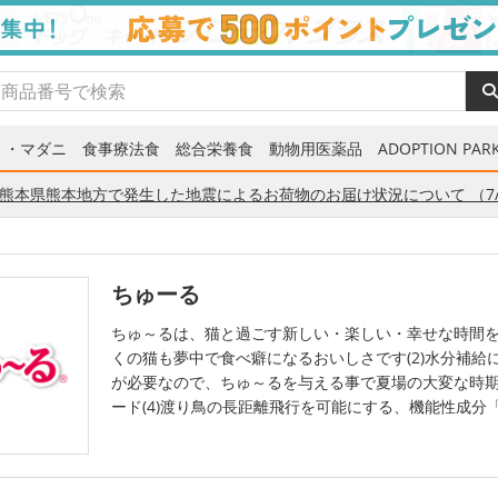
ミ・マダニ
食事療法食
総合栄養食
動物用医薬品
ADOPTION PARK
熊本県熊本地方で発生した地震によるお荷物のお届け状況について （7/
ちゅーる
ちゅ～るは、猫と過ごす新しい・楽しい・幸せな時間を
くの猫も夢中で食べ癖になるおいしさです(2)水分補給に
が必要なので、ちゅ～るを与える事で夏場の大変な時期
ード(4)渡り鳥の長距離飛行を可能にする、機能性成