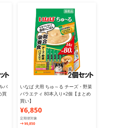
みバ
いなば 犬用 ちゅ～る チーズ・野菜
め買
バラエティ 80本入り×2個【まとめ
買い】
¥6,850
定期便対象
¥6,850