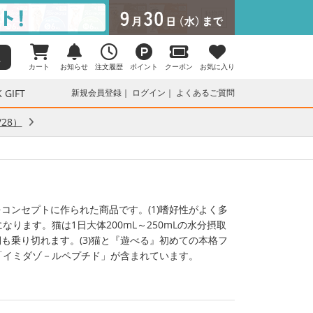
カート
お知らせ
注文履歴
ポイント
クーポン
お気に入り
 GIFT
新規会員登録
ログイン
よくあるご質問
28）
コンセプトに作られた商品です。(1)嗜好性がよく多
なります。猫は1日大体200mL～250mLの水分摂取
も乗り切れます。(3)猫と『遊べる』初めての本格フ
分「イミダゾ－ルペプチド」が含まれています。