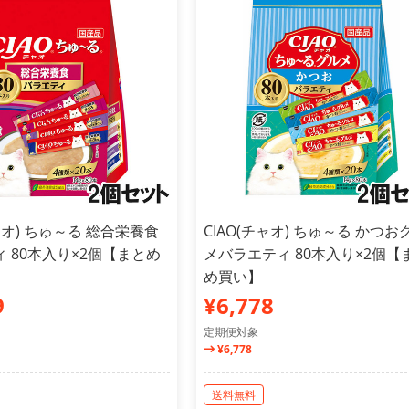
チャオ) ちゅ～る 総合栄養食
CIAO(チャオ) ちゅ～る かつお
 80本入り×2個【まとめ
メバラエティ 80本入り×2個【
め買い】
9
¥6,778
定期便対象
¥6,778
送料無料