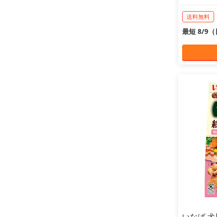
送料無料
最短 8/9
いなば 犬