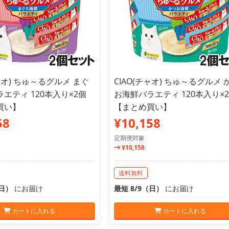
チャオ) ちゅ～るグルメ まぐ
CIAO(チャオ) ちゅ～るグルメ 
エティ 120本入り×2個
お海鮮バラエティ 120本入り×
買い】
【まとめ買い】
58
¥10,158
定期便対象
¥10,158
送料無料
（日）
にお届け
最短 8/9（日）
にお届け
カートに入れる
カートに入れる