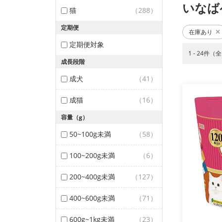
いなば
猫
（288）
定期便
在庫あり
定期便対象
1 - 24件（
成長段階
成犬
（41）
成猫
（16）
容量（g）
50~100g未満
（58）
100~200g未満
（6）
200~400g未満
（127）
400~600g未満
（71）
600g~1kg未満
（23）