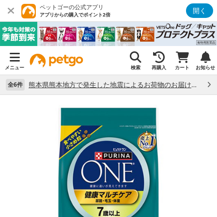
ペットゴーの公式アプリ
開く
アプリからの購入でポイント2倍
メニュー
検索
再購入
カート
お知らせ
熊本県熊本地方で発生した地震によるお荷物のお届け状況について （7/28）
全6件