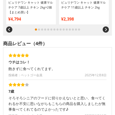
H
ピュリナワン キャット 健康マル
ピュリナワン キャット 健康マル
チケア 7歳以上 チキン 2kg×2個
チケア 11歳以上 チキン 2kg
【まとめ買い】
¥4,794
¥2,398
商品レビュー（4件）
ウチはコレ！
飽きずに食べてくれてます。
投稿者：ペットゴー会員
2025年12月8日
7歳
そろそろシニアのフードに切りかえないとと思い、食べてく
れるか不安に思いながらもこちらの商品を購入しましたが無
事食べてくれてるのでよかったです♪