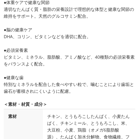
●体重ケアで健康な関節
適切なたんぱく質・脂肪の栄養設計で理想的な体型と健康な関節の
維持をサポート。天然のグルコサミン配合。
●脳の健康ケア
DHA、コリン、ビタミンなどを適切に配合。
●必須栄養素
ビタミン、ミネラル、脂肪酸、アミノ酸など、40種類の必須栄養素
をバランスよく配合。
●健康な歯
特別なミネラルを配合した食べやすい粒で、噛むことにより歯垢と
歯石が蓄積されにくいように配慮。
＜素材・材質・成分＞
素材
チキン、とうもろこしたんぱく、小麦たん
ぱく、チキンミール、とうもろこし、米、
大豆粉、小麦、鶏脂（オメガ6脂肪酸
源）、たんぱく加水分解物、食物繊維、フ