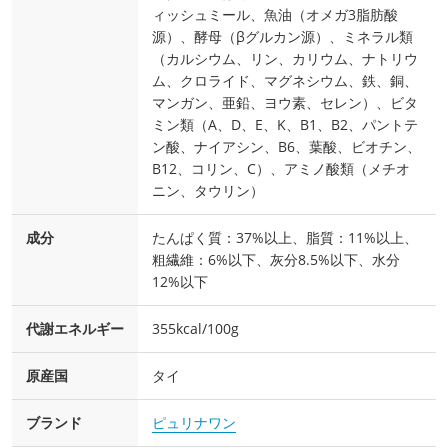
ィッシュミール、魚油（オメガ3脂肪酸
源）、酵母（βグルカン源）、ミネラル類
（カルシウム、リン、カリウム、ナトリウ
ム、クロライド、マグネシウム、鉄、銅、
マンガン、亜鉛、ヨウ素、セレン）、ビタ
ミン類（A、D、E、K、B1、B2、パントテ
ン酸、ナイアシン、B6、葉酸、ビオチン、
B12、コリン、C）、アミノ酸類（メチオ
ニン、タウリン）
成分
たんぱく質：37%以上、脂質：11%以上、
粗繊維：6%以下、灰分8.5%以下、水分
12%以下
代謝エネルギー
355kcal/100g
原産国
タイ
ブランド
ピュリナワン