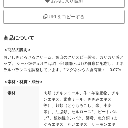
お気に入り追加
URLをコピーする
商品について
＜商品の説明＞
おいしさとろけるクリーム。独自のクリスピー製法。カリカリ感ア
ップ。 シーバ®デュオ™ は猫下部尿路(FLUT)の健康に配慮し、ミネ
ラルバランスを調整しています。*マグネシウム含有量： 0.07%
＜素材・材質・成分＞
素材
肉類（チキンミール、牛・羊副産物、チキ
ンエキス、家禽ミール、ささみエキス
等）、穀類（とうもろこし、米、小麦
等）、油脂類、セルロース*、ビートパル
プ*、植物性タンパク、酵母、魚介類（ま
ぐろエキス、たいエキス、サーモンエキ