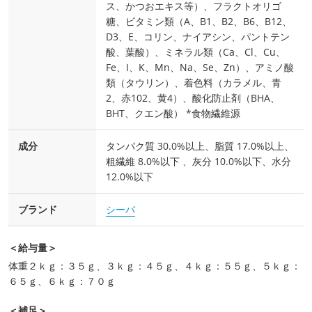
ス、かつおエキス等）、フラクトオリゴ
糖、ビタミン類（A、B1、B2、B6、B12、
D3、E、コリン、ナイアシン、パントテン
酸、葉酸）、ミネラル類（Ca、Cl、Cu、
Fe、I、K、Mn、Na、Se、Zn）、アミノ酸
類（タウリン）、着色料（カラメル、青
2、赤102、黄4）、酸化防止剤（BHA、
BHT、クエン酸） *食物繊維源
成分
タンパク質 30.0%以上、脂質 17.0%以上、
粗繊維 8.0%以下 、灰分 10.0%以下、水分
12.0%以下
ブランド
シーバ
＜給与量＞
体重２ｋｇ：３５ｇ、３ｋｇ：４５ｇ、４ｋｇ：５５ｇ、５ｋｇ：
６５ｇ、６ｋｇ：７０ｇ
＜補足＞