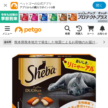
ペットゴーの公式アプリ
開く
アプリからの購入でポイント2倍
メニュー
検索
再購入
カート
お知らせ
熊本県熊本地方で発生した地震によるお荷物のお届け状況について （7/28）
全6件