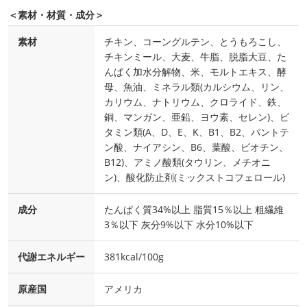
＜素材・材質・成分＞
素材
チキン、コーングルテン、とうもろこし、
チキンミール、大麦、牛脂、脱脂大豆、た
んぱく加水分解物、米、モルトエキス、酵
母、魚油、ミネラル類(カルシウム、リン、
カリウム、ナトリウム、クロライド、鉄、
銅、マンガン、亜鉛、ヨウ素、セレン)、ビ
タミン類(A、D、E、K、B1、B2、パントテ
ン酸、ナイアシン、B6、葉酸、ビオチン、
B12)、アミノ酸類(タウリン、メチオニ
ン)、酸化防止剤(ミックストコフェロール)
成分
たんぱく質34%以上 脂質15％以上 粗繊維
3％以下 灰分9%以下 水分10%以下
代謝エネルギー
381kcal/100g
原産国
アメリカ