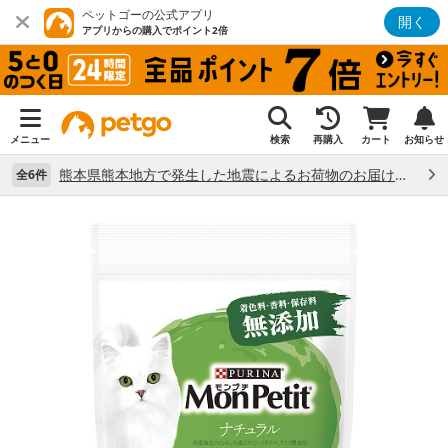
ペットゴーの公式アプリ
開く
アプリからの購入でポイント2倍
メニュー
検索
再購入
カート
お知らせ
熊本県熊本地方で発生した地震によるお荷物のお届け状況について （7/28）
全6件