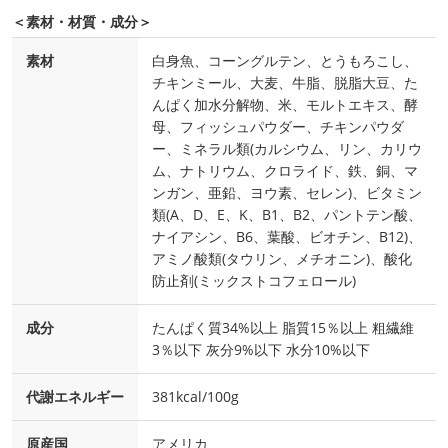
＜素材・材質・成分＞
素材
白身魚、コーングルテン、とうもろこし、
チキンミール、大麦、牛脂、脱脂大豆、た
んぱく加水分解物、米、モルトエキス、酵
母、フィッシュパウダー、チキンパウダ
ー、ミネラル類(カルシウム、リン、カリウ
ム、ナトリウム、クロライド、鉄、銅、マ
ンガン、亜鉛、ヨウ素、セレン)、ビタミン
類(A、D、E、K、B1、B2、パントテン酸、
ナイアシン、B6、葉酸、ビオチン、B12)、
アミノ酸類(タウリン、メチオニン)、酸化
防止剤(ミックストコフェロール)
成分
たんぱく質34%以上 脂質15％以上 粗繊維
3％以下 灰分9%以下 水分10%以下
代謝エネルギー
381kcal/100g
原産国
アメリカ