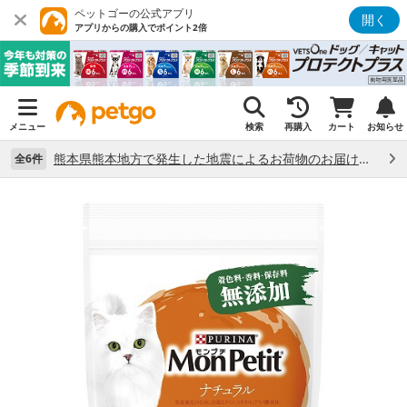
ペットゴーの公式アプリ
開く
アプリからの購入でポイント2倍
メニュー
検索
再購入
カート
お知らせ
熊本県熊本地方で発生した地震によるお荷物のお届け状況について （7/28）
全6件