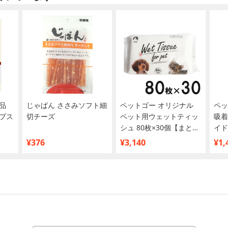
品
じゃぱん ささみソフト細
ペットゴー オリジナル
ペッ
プス
切チーズ
ペット用ウェットティッ
吸着
シュ 80枚×30個【まとめ
イド
買い】
¥376
¥3,140
¥1,