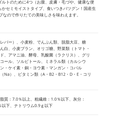
ダルトのために4つ（お腹、皮膚・毛づや、健康な便
らかセミモイストタイプ、食いつきバツグン！国産生
イプなので作りたての美味しさを味わえます。
レバー）、小麦粉、でんぷん類、脱脂大豆、糖
ん白、小麦ブラン、オリゴ糖、野菜類（トマト・
ド、アマニ油、酵母、乳酸菌（ラクリス）、グリ
コール、ソルビトール、ミネラル類（カルシウ
ン・ケイ素・銅・ヨウ素・マンガン・コバル
Na）、ビタミン類（A・B2・B12・D・E・コリ
、脂質：7.0％以上、粗繊維：1.0％以下、灰分：
0％以下、ナトリウム0.9ｇ以下