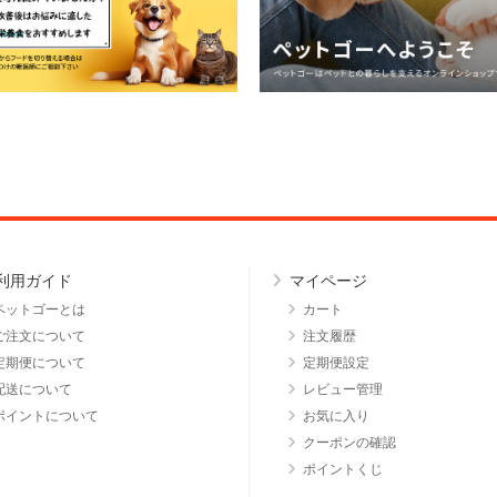
利用ガイド
マイページ
ペットゴーとは
カート
ご注文について
注文履歴
定期便について
定期便設定
配送について
レビュー管理
ポイントについて
お気に入り
クーポンの確認
ポイントくじ