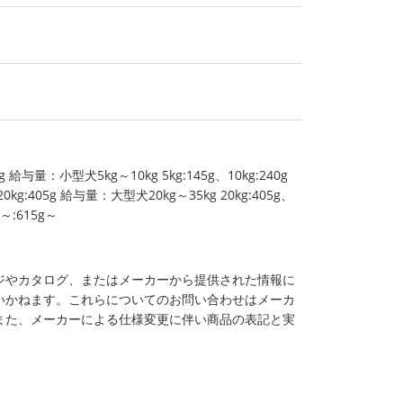
g 給与量：小型犬5kg～10kg 5kg:145g、10kg:240g
20kg:405g 給与量：大型犬20kg～35kg 20kg:405g、
g～:615g～
ジやカタログ、またはメーカーから提供された情報に
いかねます。これらについてのお問い合わせはメーカ
また、メーカーによる仕様変更に伴い商品の表記と実