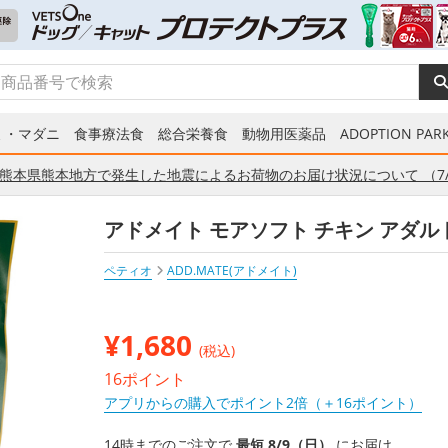
ミ・マダニ
食事療法食
総合栄養食
動物用医薬品
ADOPTION PARK
熊本県熊本地方で発生した地震によるお荷物のお届け状況について （7/
アドメイト モアソフト チキン アダルト 
ペティオ
ADD.MATE(アドメイト)
¥
1,680
(税込)
16ポイント
アプリからの購入でポイント2倍（＋16ポイント）
14時までのご注文で
最短 8/9（日）
にお届け