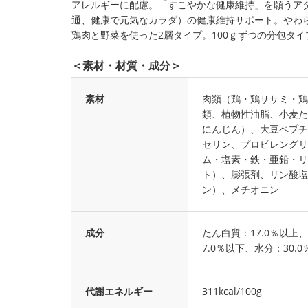
アレルギーに配慮。「すこやかな健康維持」を願うア
通、健康で元気なカラダ）の健康維持サポート。やわ
鶏肉と野菜を使った2層タイプ。100ｇずつの分包タ
＜素材・材質・成分＞
素材
肉類（鶏・鶏ササミ・鶏
類、植物性油脂、小麦た
にんじん）、大豆ペプチ
セリン、プロピレングリ
ム・塩素・鉄・亜鉛・リ
ト）、膨張剤、リン酸塩（
ン）、メチオニン
成分
たん白質：17.0％以上
7.0％以下、水分：30.
代謝エネルギー
311kcal/100g