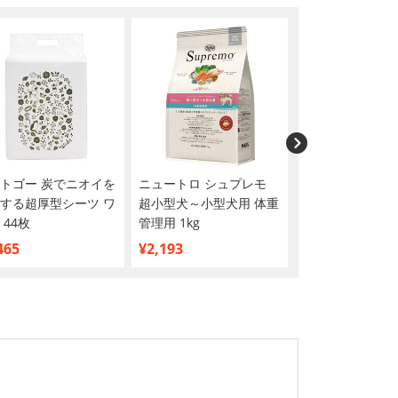
トゴー 炭でニオイを
ニュートロ シュプレモ
ペットゴー オリ
する超厚型シーツ ワ
超小型犬～小型犬用 体重
ペット用ウェッ
 44枚
管理用 1kg
シュ 80枚×3個
買い】
465
¥2,193
¥390