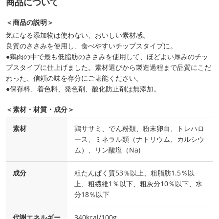
商品について
＜商品の説明＞
気になる添加物は使わない、おいしい素材感。
良質のささみを使用し、食べやすいチップスタイプに。
●鶏肉の中で最も低脂肪のささみを使用して、ほどよい厚みのチッ
プスタイプに仕上げました。素材選びから製造過程まで品質にこだ
わった、信頼の味を存分にご堪能ください。
●保存料、着色料、発色剤、酸化防止剤は無添加。
＜素材・材質・成分＞
素材
鶏ササミ、でん粉類、粉末卵白、トレハロ
ース、ミネラル類（ナトリウム、カルシウ
ム）、リン酸塩（Na)
成分
粗たんぱく質53％以上、粗脂肪1.5％以
上、粗繊維1％以下、粗灰分10％以下、水
分18％以下
代謝エネルギー
340kcal/100g