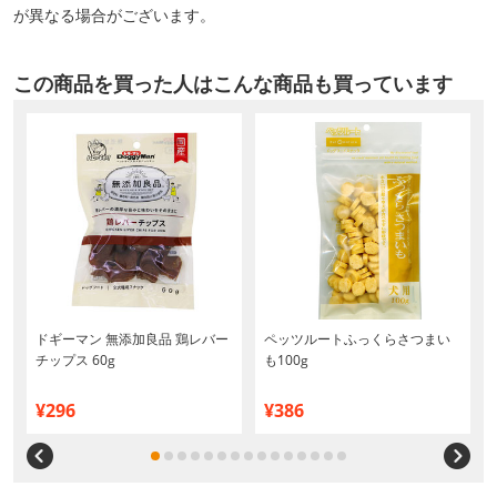
が異なる場合がございます。
この商品を買った人はこんな商品も買っています
り
ドギーマン 無添加良品 鶏レバー
ペッツルートふっくらさつまい
り
チップス 60g
も100g
¥296
¥386