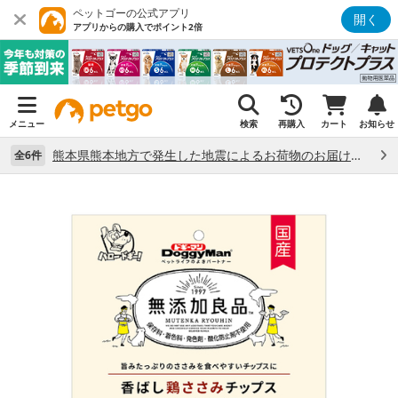
ペットゴーの公式アプリ
開く
アプリからの購入でポイント2倍
メニュー
検索
再購入
カート
お知らせ
熊本県熊本地方で発生した地震によるお荷物のお届け状況について （7/28）
全6件