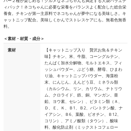
バー２種が楽しめる！グルメなネコちゃんも満足する大袋バラエテ
ィパック！ネコちゃんに必要な栄養をバランスよく配合した総合栄
養食。チキンが第一主原料でネコちゃんが夢中になる美味しさ。キ
ャットニップ配合。美味しくかんでストレスケアにも。無着色無香
料。
＜素材・材質・成分＞
素材
【キャットニップ入り 贅沢お魚＆チキン
味】チキン、米、牛脂、コーングルテン、
たんぱく加水分解物、モルトエキス、フィ
ッシュパウダー、ぶどう糖、酵母、ひまわ
り油、キャットニップパウダー、海藻粉
末、にんじん、えんどう豆、ミネラル類
（カルシウム、リン、カリウム、ナトリウ
ム、クロライド、鉄、銅、マンガン、亜
鉛、ヨウ素、セレン）、ビタミン類（Ａ、
Ｄ、Ｅ、Ｋ、Ｂ1、Ｂ2、パントテン酸、ナ
イアシン、Ｂ6、葉酸、ビオチン、Ｂ12、
コリン）、アミノ酸類（タウン）、酸味
料、酸化防止剤（ミックストコフェロー