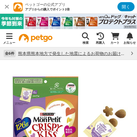
ペットゴーの公式アプリ
開く
アプリからの購入でポイント2倍
メニュー
検索
再購入
カート
お知らせ
熊本県熊本地方で発生した地震によるお荷物のお届け状況について （7/28）
全6件