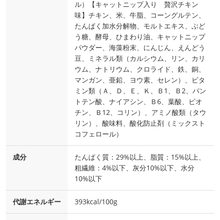
ル）【キャットニップ入り 贅沢チキン
味】チキン、米、牛脂、コーングルテン、
たんぱく加水分解物、モルトエキス、ぶど
う糖、酵母、ひまわり油、キャットニップ
パウダー、海藻粉末、にんじん、えんどう
豆、ミネラル類（カルシウム、リン、カリ
ウム、ナトリウム、クロライド、鉄、銅、
マンガン、亜鉛、ヨウ素、セレン）、ビタ
ミン類（Ａ、Ｄ、Ｅ、Ｋ、Ｂ1、Ｂ2、パン
トテン酸、ナイアシン、Ｂ6、葉酸、ビオ
チン、Ｂ12、コリン）、アミノ酸類（タウ
リン）、酸味料、酸化防止剤（ミックスト
コフェロール）
成分
たんぱく質：29%以上、脂質：15%以上、
粗繊維：4%以下、灰分10%以下、水分
10%以下
代謝エネルギー
393kcal/100g