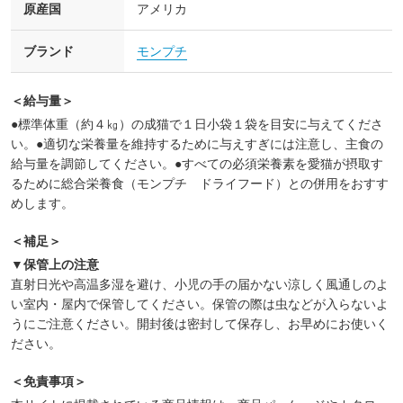
原産国
アメリカ
ブランド
モンプチ
＜給与量＞
●標準体重（約４㎏）の成猫で１日小袋１袋を目安に与えてくださ
い。●適切な栄養量を維持するために与えすぎには注意し、主食の
給与量を調節してください。●すべての必須栄養素を愛猫が摂取す
るために総合栄養食（モンプチ ドライフード）との併用をおすす
めします。
＜補足＞
▼保管上の注意
直射日光や高温多湿を避け、小児の手の届かない涼しく風通しのよ
い室内・屋内で保管してください。保管の際は虫などが入らないよ
うにご注意ください。開封後は密封して保存し、お早めにお使いく
ださい。
＜免責事項＞