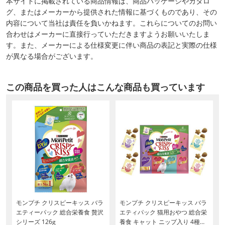
本サイトに掲載されている商品情報は、商品パッケージやカタロ
グ、またはメーカーから提供された情報に基づくものであり、その
内容について当社は責任を負いかねます。これらについてのお問い
合わせはメーカーに直接行っていただきますようお願いいたしま
す。また、メーカーによる仕様変更に伴い商品の表記と実際の仕様
が異なる場合がございます。
この商品を買った人はこんな商品も買っています
モンプチ クリスピーキッス バラ
モンプチ クリスピーキッス バラ
エティーパック 総合栄養食 贅沢
エティパック 猫用おやつ 総合栄
ま
シリーズ 126g
養食 キャット ニップ入り 4種の