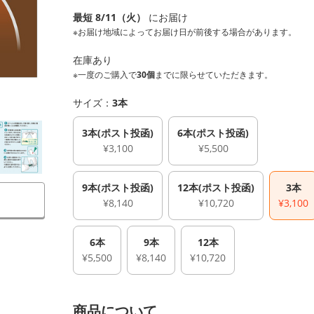
最短 8/11（火）
にお届け
※お届け地域によってお届け日が前後する場合があります。
在庫あり
※一度のご購入で
30個
までに限らせていただきます。
サイズ：
3本
3本(ポスト投函)
6本(ポスト投函)
¥3,100
¥5,500
9本(ポスト投函)
12本(ポスト投函)
3本
¥8,140
¥10,720
¥3,100
6本
9本
12本
¥5,500
¥8,140
¥10,720
商品について