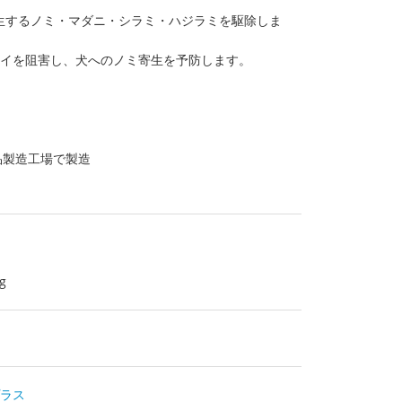
生するノミ・マダニ・シラミ・ハジラミを駆除しま
タイを阻害し、犬へのノミ寄生を予防します。
品製造工場で製造
g
ラス