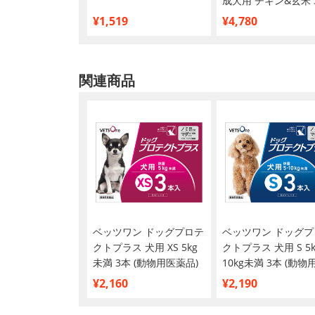
成犬用 チキン&玄米 3
8
¥1,519
¥4,780
関連商品
ベッツワン ドッグプロテ
ベッツワン ドッグプ
クトプラス 犬用 XS 5kg
クトプラス 犬用 S 5
未満 3本 (動物用医薬品)
10kg未満 3本 (動物
薬品)
¥2,160
¥2,190