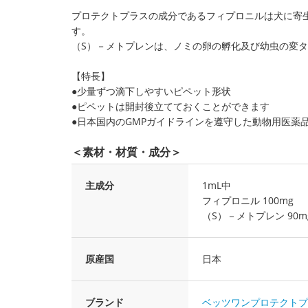
プロテクトプラスの成分であるフィプロニルは犬に寄
す。
（S）－メトプレンは、ノミの卵の孵化及び幼虫の変
【特長】
●少量ずつ滴下しやすいピペット形状
●ピペットは開封後立てておくことができます
●日本国内のGMPガイドラインを遵守した動物用医薬
＜素材・材質・成分＞
主成分
1mL中
フィプロニル 100mg
（S）－メトプレン 90m
原産国
日本
ブランド
ベッツワンプロテクトプ