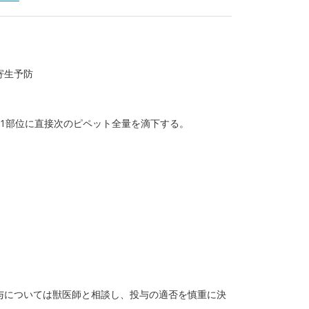
寄生予防
1部位に直接次のピペット全量を滴下する。
与については獣医師と相談し、投与の適否を慎重に決