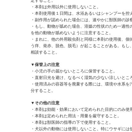
定すること。
・本剤は外用以外に使用しないこと。
・本剤使用後１日間は、水浴あるいはシャンプーを控
・副作用が認められた場合には、速やかに獣医師の診
・もし、動物が舐めた場合、溶媒の性状のため一過性
を他の動物が舐めないように注意すること。
・まれに、他の外用殺虫剤と同様に本剤の使用後、個
う痒、発赤、脱色、脱毛）が起こることがある。もし
相談すること。
▼保管上の注意
・小児の手の届かないところに保管すること。
・直射日光を避け、なるべく湿気の少ない涼しいとこ
・使用済みの容器等を廃棄する際には、環境や水系を
分すること。
▼その他の注意
・本剤は効能・効果において定められた目的にのみ使
・本剤は定められた用法・用量を厳守すること。
・本剤は獣医師の指導の下で使用すること。
・犬以外の動物には使用しないこと。特にウサギには