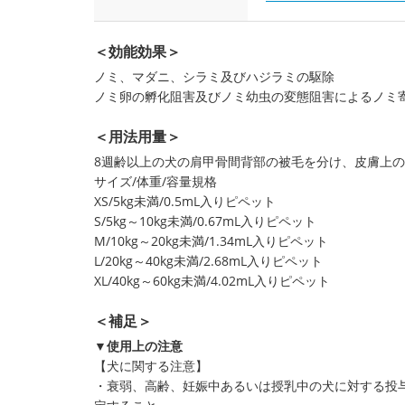
＜効能効果＞
ノミ、マダニ、シラミ及びハジラミの駆除
ノミ卵の孵化阻害及びノミ幼虫の変態阻害によるノミ
＜用法用量＞
8週齢以上の犬の肩甲骨間背部の被毛を分け、皮膚上の
サイズ/体重/容量規格
XS/5kg未満/0.5mL入りピペット
S/5kg～10kg未満/0.67mL入りピペット
M/10kg～20kg未満/1.34mL入りピペット
L/20kg～40kg未満/2.68mL入りピペット
XL/40kg～60kg未満/4.02mL入りピペット
＜補足＞
▼使用上の注意
【犬に関する注意】
・衰弱、高齢、妊娠中あるいは授乳中の犬に対する投