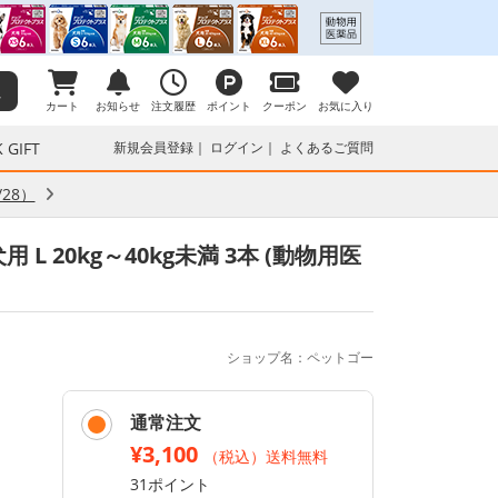
カート
お知らせ
注文履歴
ポイント
クーポン
お気に入り
 GIFT
新規会員登録
ログイン
よくあるご質問
28）
 20kg～40kg未満 3本 (動物用医
ショップ名：ペットゴー
通常注文
¥3,100
（税込）送料無料
31ポイント