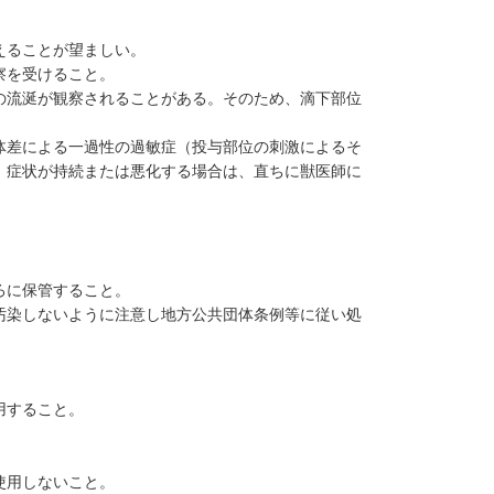
えることが望ましい。
察を受けること。
の流涎が観察されることがある。そのため、滴下部位
体差による一過性の過敏症（投与部位の刺激によるそ
、症状が持続または悪化する場合は、直ちに獣医師に
ろに保管すること。
汚染しないように注意し地方公共団体条例等に従い処
用すること。
使用しないこと。