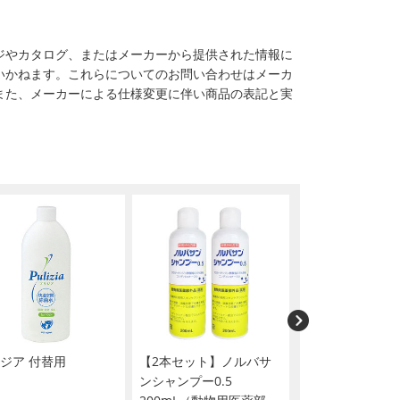
ジやカタログ、またはメーカーから提供された情報に
いかねます。これらについてのお問い合わせはメーカ
また、メーカーによる仕様変更に伴い商品の表記と実
ジア 付替用
【2本セット】ノルバサ
ベッツドクター
ンシャンプー0.5
犬猫用デンタルジ