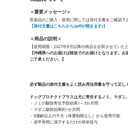
＜重要メッセージ＞
医薬品のご購入・使用に関しては添付文書をご確認下
【添付文書はこちらから(pdfが開きます)】
＜商品の説明＞
【使用期限：2027年8月以降の商品を出荷させていた
【沖縄県へのお届けは陸送でのお届けとなります。お
ご了承ください。】
必ず製品の添付文書をよく読み用法用量を守って正し
ドッグプロテクトプラスは犬に寄生するノミ、マダニ
・ノミの駆除寄生予防効果1～3か月間
・マダニ駆除効果約1か月間
・8週齢以上の子犬（体重制限なし）から使用可能
・肩甲骨間に滴下するだけの簡単投与