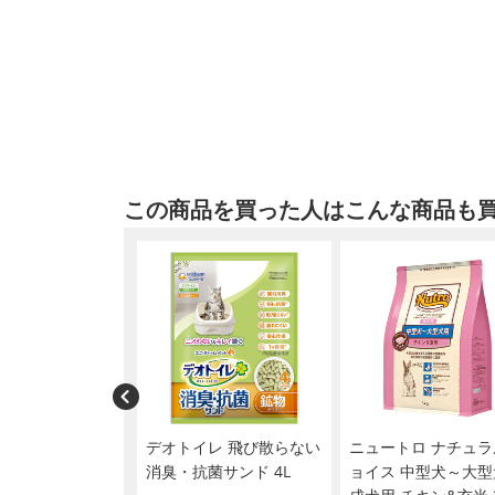
この商品を買った人はこんな商品も
カナン SHN ミ
デオトイレ 飛び散らない
ニュートロ ナチュラ
 パピー 10kg
消臭・抗菌サンド 4L
ョイス 中型犬～大型