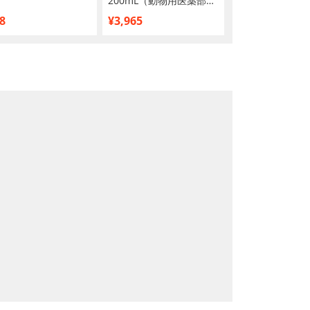
200mL（動物用医薬部外
ーストチキンフ
品）
40g
8
¥3,965
¥1,060