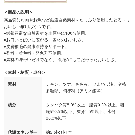
＜商品の説明＞
高品質なお肉やお魚など厳選自然素材をたっぷり使用したとろ～り
おいしい猫用おやつです。
●栄養豊富な自然素材を主原料に100％使用。
●お口いっぱいに広がる、素材のおいしさ。
●皮膚被毛の健康維持をサポート。
●香料・着色料・発色剤不使用。
●素材の味わいだけでなく、“食感”にもこだわったおいしさ。
＜素材・材質・成分＞
素材
チキン、ツナ、ささみ、ひまわり油、増粘
多糖類、調味料（アミノ酸等）
成分
タンパク質8.0%以上、脂質0.5%以上、粗
繊維0.5%以下、灰分1.5%以下、水分
88.0%以下
代謝エネルギー
約5.5kcal/1本