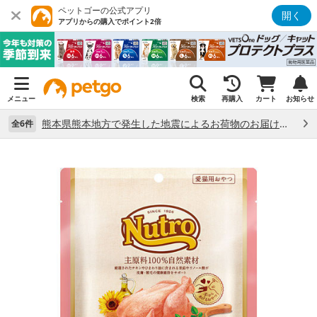
ペットゴーの公式アプリ
開く
アプリからの購入でポイント2倍
メニュー
検索
再購入
カート
お知らせ
熊本県熊本地方で発生した地震によるお荷物のお届け状況について （7/28）
全6件