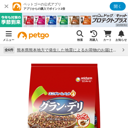
ペットゴーの公式アプリ
開く
アプリからの購入でポイント2倍
メニュー
検索
再購入
カート
お知らせ
熊本県熊本地方で発生した地震によるお荷物のお届け状況について （7/28）
全6件