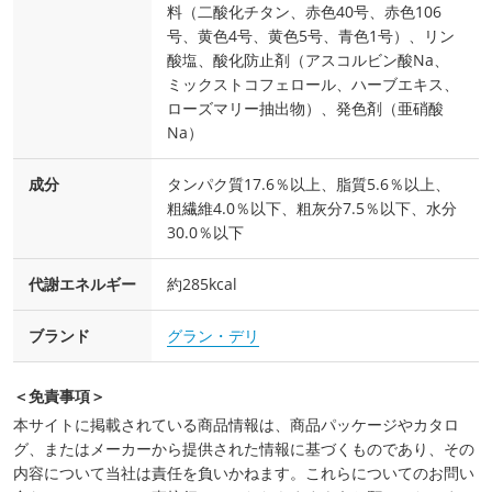
料（二酸化チタン、赤色40号、赤色106
号、黄色4号、黄色5号、青色1号）、リン
酸塩、酸化防止剤（アスコルビン酸Na、
ミックストコフェロール、ハーブエキス、
ローズマリー抽出物）、発色剤（亜硝酸
Na）
成分
タンパク質17.6％以上、脂質5.6％以上、
粗繊維4.0％以下、粗灰分7.5％以下、水分
30.0％以下
代謝エネルギー
約285kcal
ブランド
グラン・デリ
＜免責事項＞
本サイトに掲載されている商品情報は、商品パッケージやカタロ
グ、またはメーカーから提供された情報に基づくものであり、その
内容について当社は責任を負いかねます。これらについてのお問い