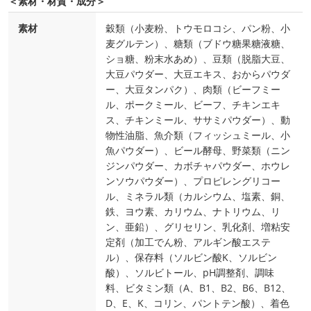
＜素材・材質・成分＞
素材
穀類（小麦粉、トウモロコシ、パン粉、小
麦グルテン）、糖類（ブドウ糖果糖液糖、
ショ糖、粉末水あめ）、豆類（脱脂大豆、
大豆パウダー、大豆エキス、おからパウダ
ー、大豆タンパク）、肉類（ビーフミー
ル、ポークミール、ビーフ、チキンエキ
ス、チキンミール、ササミパウダー）、動
物性油脂、魚介類（フィッシュミール、小
魚パウダー）、ビール酵母、野菜類（ニン
ジンパウダー、カボチャパウダー、ホウレ
ンソウパウダー）、プロピレングリコー
ル、ミネラル類（カルシウム、塩素、銅、
鉄、ヨウ素、カリウム、ナトリウム、リ
ン、亜鉛）、グリセリン、乳化剤、増粘安
定剤（加工でん粉、アルギン酸エステ
ル）、保存料（ソルビン酸K、ソルビン
酸）、ソルビトール、pH調整剤、調味
料、ビタミン類（A、B1、B2、B6、B12、
D、E、K、コリン、パントテン酸）、着色