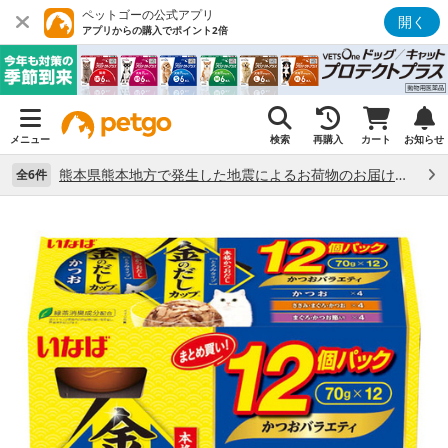
ペットゴーの公式アプリ
開く
アプリからの購入でポイント2倍
メニュー
検索
再購入
カート
お知らせ
熊本県熊本地方で発生した地震によるお荷物のお届け状況について （7/28）
全6件