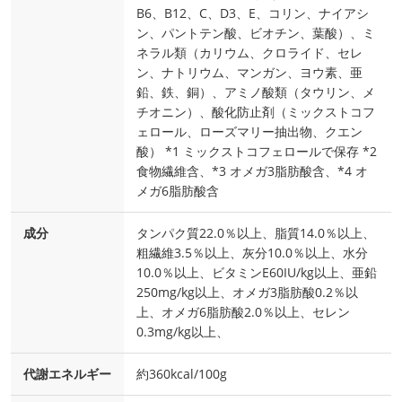
B6、B12、C、D3、E、コリン、ナイアシ
ン、パントテン酸、ビオチン、葉酸）、ミ
ネラル類（カリウム、クロライド、セレ
ン、ナトリウム、マンガン、ヨウ素、亜
鉛、鉄、銅）、アミノ酸類（タウリン、メ
チオニン）、酸化防止剤（ミックストコフ
ェロール、ローズマリー抽出物、クエン
酸） *1 ミックストコフェロールで保存 *2
食物繊維含、*3 オメガ3脂肪酸含、*4 オ
メガ6脂肪酸含
成分
タンパク質22.0％以上、脂質14.0％以上、
粗繊維3.5％以上、灰分10.0％以上、水分
10.0％以上、ビタミンE60IU/kg以上、亜鉛
250mg/kg以上、オメガ3脂肪酸0.2％以
上、オメガ6脂肪酸2.0％以上、セレン
0.3mg/kg以上、
代謝エネルギー
約360kcal/100g