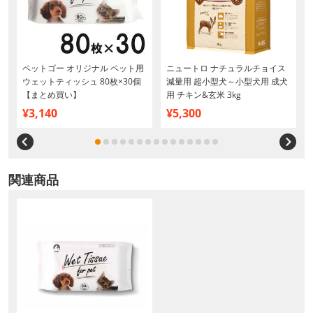
ペットゴー オリジナル ペット用
ニュートロ ナチュラルチョイス
8
ウェットティッシュ 80枚×30個
減量用 超小型犬～小型犬用 成犬
【まとめ買い】
用 チキン&玄米 3kg
¥3,140
¥5,300
関連商品