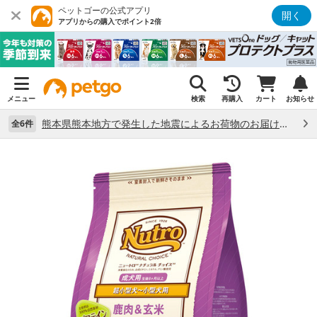
ペットゴーの公式アプリ
開く
アプリからの購入でポイント2倍
メニュー
検索
再購入
カート
お知らせ
熊本県熊本地方で発生した地震によるお荷物のお届け状況について （7/28）
全6件