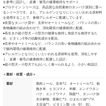
を参考に設計し、皮膚・被毛の健康維持をサポート
●プロテイン シリーズは、高品質な自然素材のタンパク源別に選べ
るシリーズです。また、アレルゲンとなりにくいといわれる原材料
を使用することで、食物アレルギーに配慮しています。
●良質なタンパク質や、玄米やオートミールなど、バランスの良い
食物繊維の組み合わせで、消化吸収の健康維持に配慮。
●長生きの超小型犬～小型犬の健康を維持し免疫力を維持するた
め、ビタミンE等の抗酸化成分を配合。
●玄米やオートミールなど、バランスの良い食物繊維の組み合わせ
で腸内環境の健康維持に配慮。
●アレルゲンとなりにくいといわれる原材料を使用。消化しやす
く、皮膚・被毛の健康維持に配慮した設計。
●超小型犬～小型犬でもおいしく食べられるよう、小さい粒設計。
＜素材・材質・成分＞
素材
鹿肉ミール、玄米*2、オートミール*2、粗
挽き米、ヒヨコマメ、米糠、エンドウタン
パク、エンドウマメ、鶏脂*1、タンパク加
水分解物、亜麻仁*3、ひまわり油*1*4、
大豆油*1、ビタミン類（A、B1、B2、