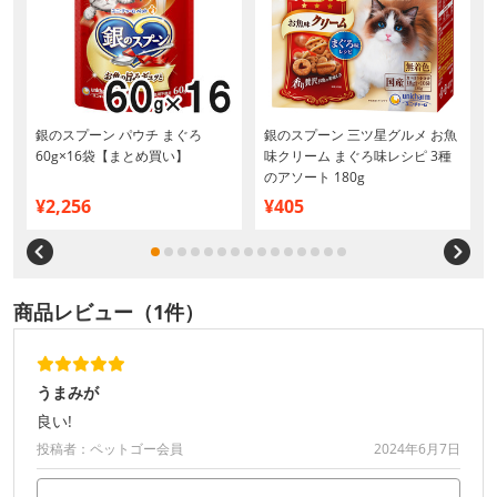
銀のスプーン パウチ まぐろ
銀のスプーン 三ツ星グルメ お魚
】
60g×16袋【まとめ買い】
味クリーム まぐろ味レシピ 3種
のアソート 180g
¥2,256
¥405
商品レビュー（1件）
うまみが
良い!
投稿者：ペットゴー会員
2024年6月7日