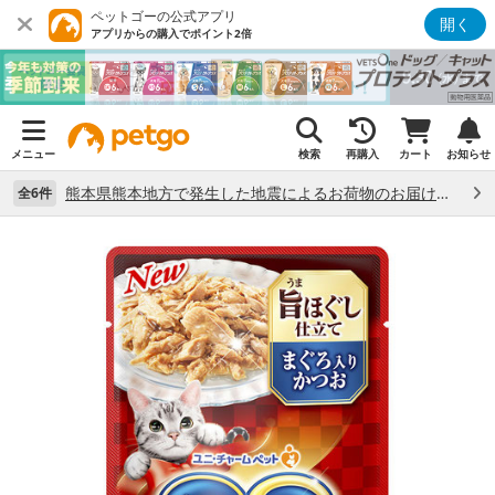
ペットゴーの公式アプリ
開く
アプリからの購入でポイント2倍
メニュー
検索
再購入
カート
お知らせ
熊本県熊本地方で発生した地震によるお荷物のお届け状況について （7/28）
全6件