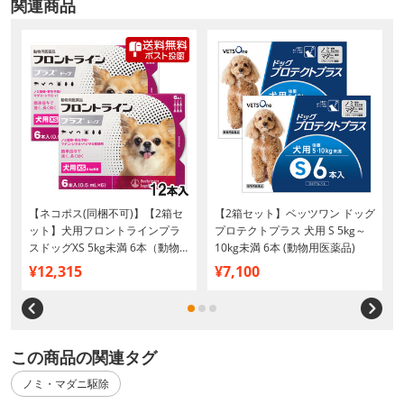
関連商品
イ
【ネコポス(同梱不可)】【2箱セ
【2箱セット】ベッツワン ドッグ
ット】犬用フロントラインプラ
プロテクトプラス 犬用 S 5kg～
）
スドッグXS 5kg未満 6本（動物
10kg未満 6本 (動物用医薬品)
用医薬品）
¥12,315
¥7,100
この商品の関連タグ
ノミ・マダニ駆除