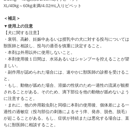
XL/40kg～60kg未満/4.02mL入りピペット
＜補足＞
▼使用上の注意
【犬に関する注意】
・衰弱、高齢、妊娠中あるいは授乳中の犬に対する投与については
獣医師と相談し、投与の適否を慎重に決定すること。
・本剤は外用以外に使用しないこと。
・本剤使用後１日間は、水浴あるいはシャンプーを控えることが望
ましい。
・副作用が認められた場合には、速やかに獣医師の診察を受けるこ
と。
・もし、動物が舐めた場合、溶媒の性状のため一過性の流涎が観察
されることがある。そのため、滴下部位を他の動物が舐めないよう
に注意すること。
・まれに、他の外用殺虫剤と同様に本剤の使用後、個体差による一
過性の過敏症（投与部位の刺激によるそう痒、発赤、脱色、脱毛）
が起こることがある。もし、症状が持続または悪化する場合は、直
ちに獣医師に相談すること。