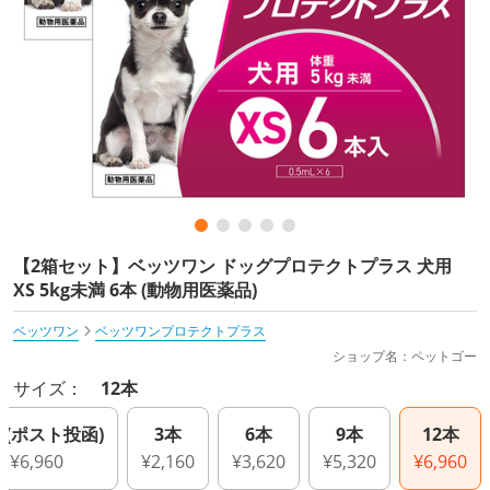
【2箱セット】ベッツワン ドッグプロテクトプラス 犬用
XS 5kg未満 6本 (動物用医薬品)
ベッツワン
ベッツワンプロテクトプラス
ショップ名：ペットゴー
サイズ：
12本
本(ポスト投函)
3本
6本
9本
12本
¥6,960
¥2,160
¥3,620
¥5,320
¥6,960