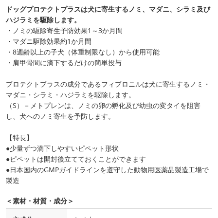
ドッグプロテクトプラスは犬に寄生するノミ、マダニ、シラミ及び
ハジラミを駆除します。
・ノミの駆除寄生予防効果1～3か月間
・マダニ駆除効果約1か月間
・8週齢以上の子犬（体重制限なし）から使用可能
・肩甲骨間に滴下するだけの簡単投与
プロテクトプラスの成分であるフィプロニルは犬に寄生するノミ・
マダニ・シラミ・ハジラミを駆除します。
（S）－メトプレンは、ノミの卵の孵化及び幼虫の変タイを阻害
し、犬へのノミ寄生を予防します。
【特長】
●少量ずつ滴下しやすいピペット形状
●ピペットは開封後立てておくことができます
●日本国内のGMPガイドラインを遵守した動物用医薬品製造工場で
製造
＜素材・材質・成分＞