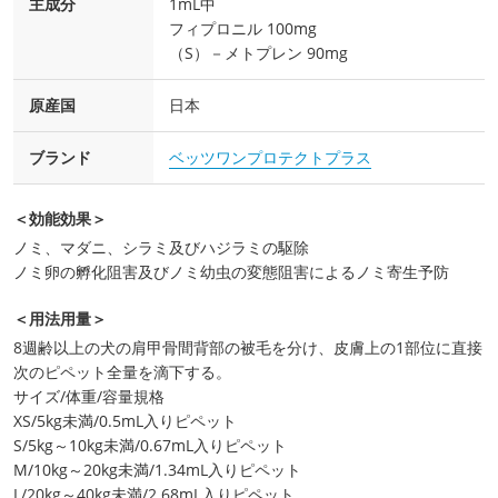
主成分
1mL中
フィプロニル 100mg
（S）－メトプレン 90mg
原産国
日本
ブランド
ベッツワンプロテクトプラス
＜効能効果＞
ノミ、マダニ、シラミ及びハジラミの駆除
ノミ卵の孵化阻害及びノミ幼虫の変態阻害によるノミ寄生予防
＜用法用量＞
8週齢以上の犬の肩甲骨間背部の被毛を分け、皮膚上の1部位に直接
次のピペット全量を滴下する。
サイズ/体重/容量規格
XS/5kg未満/0.5mL入りピペット
S/5kg～10kg未満/0.67mL入りピペット
M/10kg～20kg未満/1.34mL入りピペット
L/20kg～40kg未満/2.68mL入りピペット