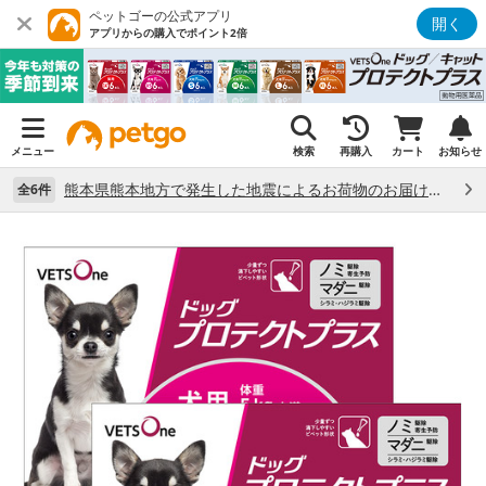
ペットゴーの公式アプリ
開く
アプリからの購入でポイント2倍
メニュー
検索
再購入
カート
お知らせ
熊本県熊本地方で発生した地震によるお荷物のお届け状況について （7/28）
全6件