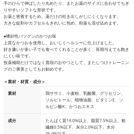
手のひらで伸ばしたり丸めたり、またお薬のサイズに合わせてちぎ
りやすいソフトな形状です。
お薬と密着するため、薬だけの吐き出しがしにくくなります。
大きな錠剤やカプセルもきれいに包め、粉薬も混ぜ込めます。
●嗜好性バツグンのかつお味
上質なかつおを使用し、おいしくヘルシーに仕上げました。
好き嫌いが多い子でも食べてくれることが多く、長期与えても飽き
にくい味です。
投薬補助だけではなく普段のおやつとして、またしつけトレーニン
グのご褒美としてもお勧めです。
＜素材・材質・成分＞
素材
鶏ササミ、小麦粉、乳酸菌、グリセリン、
ソルビトール、植物油脂、ビタミンE、ソ
ルビン酸K、かつおエキス
成分
たんぱく質19.0%以上、脂質7.5%以上、粗
繊維0.5%以下、灰分2.0%以下、水分
35.0%以下