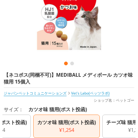
【ネコポス(同梱不可)】MEDIBALL メディボール カツオ味
猫用 15個入
ジャパンペットコミュニケーションズ
Vet's Labo(ベッツラボ)
ショップ名：ペットゴー
サイズ：
カツオ味 猫用(ポスト投函)
(ポスト投函)
カツオ味 猫用(ポスト投函)
チーズ味 猫用
254
¥1,254
¥1,