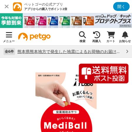
ペットゴーの公式アプリ
開く
アプリからの購入でポイント2倍
メニュー
検索
再購入
カート
お知らせ
熊本県熊本地方で発生した地震によるお荷物のお届け状況について （7/28）
全6件