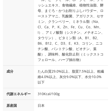
ッシュエキス、食物繊維、植物性油脂、酵
母、まぐろ・かつお削りぶしパウダー、ロ
ーストアマニ、乳酸菌、アガリクス、セサ
ミン、クランベリー、ミネラル類（Na、
Cl、Ca、P、K、Zn、Fe、Cu、Co、Mn、
I）、アミノ酸類（シスチン、メチオニン、
タウリン）、ビタミン類（A、B1、B2、
B6、B12、C、D3、E、K3、コリン、ニコ
チン酸、パントテン酸、ビオチン、葉
酸）、調味料、酸化防止剤（ミックストコ
フェロール、ハーブ抽出物）
成分
たん白質29.0%以上、脂質7.5%以上、粗繊
維4.0%以上、灰分9.0%以下、水分10.0%
以下
代謝エネルギー
310Kcal/100g
原産国
日本