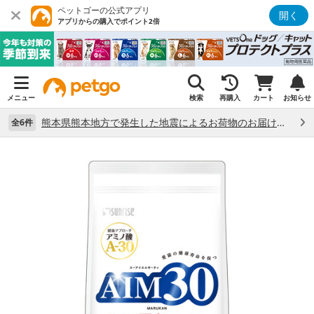
ペットゴーの公式アプリ
開く
アプリからの購入でポイント2倍
メニュー
検索
再購入
カート
お知らせ
熊本県熊本地方で発生した地震によるお荷物のお届け状況について （7/28）
全6件