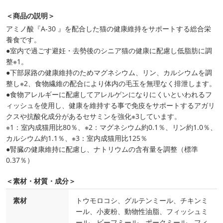
＜商品の説明＞
アミノ酸『A-30 』を配合した猫の健康維持をサポートする総合栄
養食です。
●室内で過ごす避妊・去勢後のシニア猫の健康に配慮し低脂肪に調
整※1。
●下部尿路の健康維持のためマグネシウム、リン、カルシウムを調
整し※2、食物繊維の配合により体内の毛玉を無理なく排泄します。
●食物アレルギーに配慮してアレルゲンになりにくいといわれるフ
ィッシュを使用し、健康を維持する事で免疫をサポートするアガリ
クスや抗酸化成分があるセサミンを強化※3しています。
※1：室内成猫用比80％、※2：マグネシウム約0.1％、リン約1.0％、
カルシウム約1.1％、※3：室内成猫用比125％
●腎臓の健康維持に配慮し、ナトリウムの含有量を調整（標準
0.37％）
＜素材・材質・成分＞
素材
トウモロコシ、グルテンミール、チキンミ
ール、小麦粉、動物性油脂、フィッシュミ
ール、ビーフミール、ポークミール、フィ