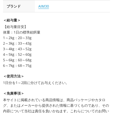
ブランド
AIM30
＜給与量＞
【給与量目安】
体重：1日の標準給餌量
1～2kg：20～33g
2～3kg：33～43g
3～4kg：43～52g
4～5kg：52～60g
5～6kg：60～68g
6～7kg：68～75g
＜使用方法＞
1日分を1～2回に分けてお与えください。
＜免責事項＞
本サイトに掲載されている商品情報は、商品パッケージやカタロ
グ、またはメーカーから提供された情報に基づくものであり、その
内容について当社は責任を負いかねます。これらについてのお問い